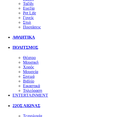
Ταξίδι
Ευεξία
Pet Life
Γονείς
Στυλ
Προτάσεις
ΑΘΛΗΤΙΚΑ
ΠΟΛΙΤΣΜΟΣ
Θέατρο
Μουσική
Χορός
Μουσεία
Σινεμά
Βιβλίο
Εικαστικά
Τηλεόραση
ENTERTAINMENT
22ΟΣ ΑΙΩΝΑΣ
Τεχνολογία