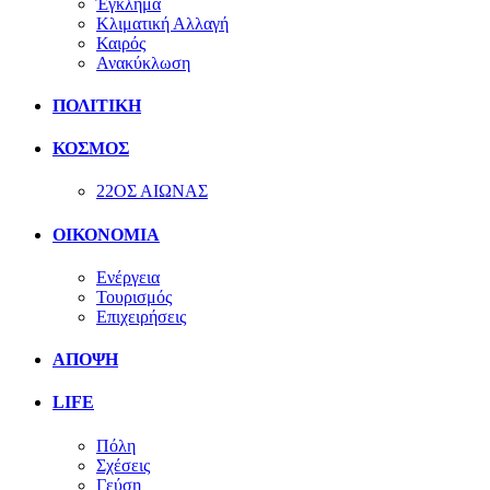
Έγκλημα
Κλιματική Αλλαγή
Καιρός
Ανακύκλωση
ΠΟΛΙΤΙΚΗ
ΚΟΣΜΟΣ
22ΟΣ ΑΙΩΝΑΣ
ΟΙΚΟΝΟΜΙΑ
Ενέργεια
Τουρισμός
Επιχειρήσεις
ΑΠΟΨΗ
LIFE
Πόλη
Σχέσεις
Γεύση