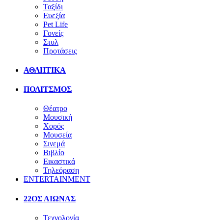
Ταξίδι
Ευεξία
Pet Life
Γονείς
Στυλ
Προτάσεις
ΑΘΛΗΤΙΚΑ
ΠΟΛΙΤΣΜΟΣ
Θέατρο
Μουσική
Χορός
Μουσεία
Σινεμά
Βιβλίο
Εικαστικά
Τηλεόραση
ENTERTAINMENT
22ΟΣ ΑΙΩΝΑΣ
Τεχνολογία