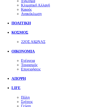
Έγκλημα
Κλιματική Αλλαγή
Καιρός
Ανακύκλωση
ΠΟΛΙΤΙΚΗ
ΚΟΣΜΟΣ
22ΟΣ ΑΙΩΝΑΣ
ΟΙΚΟΝΟΜΙΑ
Ενέργεια
Τουρισμός
Επιχειρήσεις
ΑΠΟΨΗ
LIFE
Πόλη
Σχέσεις
Γεύση