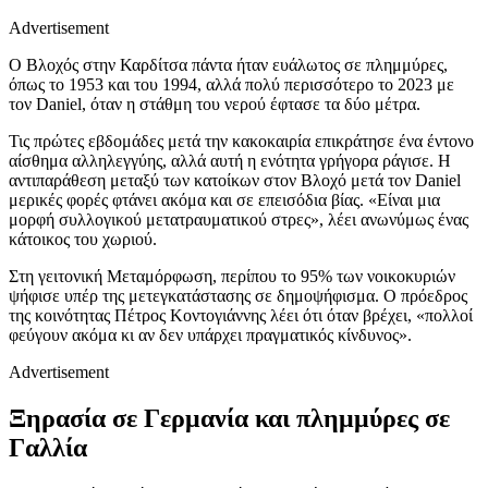
Advertisement
Ο Βλοχός στην Καρδίτσα πάντα ήταν ευάλωτος σε πλημμύρες,
όπως το 1953 και του 1994, αλλά πολύ περισσότερο το 2023 με
τον Daniel, όταν η στάθμη του νερού έφτασε τα δύο μέτρα.
Τις πρώτες εβδομάδες μετά την κακοκαιρία επικράτησε ένα έντονο
αίσθημα αλληλεγγύης, αλλά αυτή η ενότητα γρήγορα ράγισε. Η
αντιπαράθεση μεταξύ των κατοίκων στον Βλοχό μετά τον Daniel
μερικές φορές φτάνει ακόμα και σε επεισόδια βίας. «Είναι μια
μορφή συλλογικού μετατραυματικού στρες», λέει ανωνύμως ένας
κάτοικος του χωριού.
Στη γειτονική Μεταμόρφωση, περίπου το 95% των νοικοκυριών
ψήφισε υπέρ της μετεγκατάστασης σε δημοψήφισμα. Ο πρόεδρος
της κοινότητας Πέτρος Κοντογιάννης λέει ότι όταν βρέχει, «πολλοί
φεύγουν ακόμα κι αν δεν υπάρχει πραγματικός κίνδυνος».
Advertisement
Ξηρασία σε Γερμανία και πλημμύρες σε
Γαλλία