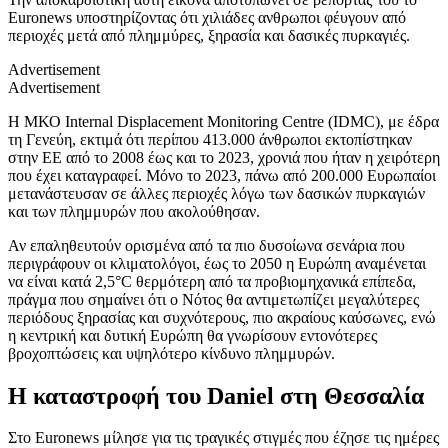
Euronews υποστηρίζοντας ότι χιλιάδες ανθρωποι φέυγουν από
περιοχές μετά από πλημμύρες, ξηρασία και δασικές πυρκαγιές.
Advertisement
Advertisement
Η ΜΚΟ Internal Displacement Monitoring Centre (IDMC), με έδρα
τη Γενεύη, εκτιμά ότι περίπου 413.000 άνθρωποι εκτοπίστηκαν
στην ΕΕ από το 2008 έως και το 2023, χρονιά που ήταν η χειρότερη
που έχει καταγραφεί. Μόνο το 2023, πάνω από 200.000 Ευρωπαίοι
μετανάστευσαν σε άλλες περιοχές λόγω των δασικών πυρκαγιών
και των πλημμυρών που ακολούθησαν.
Αν επαληθευτούν ορισμένα από τα πιο δυσοίωνα σενάρια που
περιγράφουν οι κλιματολόγοι, έως το 2050 η Ευρώπη αναμένεται
να είναι κατά 2,5°C θερμότερη από τα προβιομηχανικά επίπεδα,
πράγμα που σημαίνει ότι ο Νότος θα αντιμετωπίζει μεγαλύτερες
περιόδους ξηρασίας και συχνότερους, πιο ακραίους καύσωνες, ενώ
η κεντρική και δυτική Ευρώπη θα γνωρίσουν εντονότερες
βροχοπτώσεις και υψηλότερο κίνδυνο πλημμυρών.
Η καταστροφή του Daniel στη Θεσσαλία
Στο Euronews μίλησε για τις τραγικές στιγμές που έζησε τις ημέρες