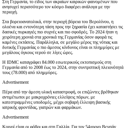
Στη Γερμανία, το είδος των ακραίων καιρικών φαινομένων που
ανησυχεί περισσότερο τον κόσμο διαφέρει ανάλογα με την
περιοχή.
Στα βορειοανατολικά, στην περιοχή βόρεια του Βερολίνου, η
ολοένα και εντονότερη τάση προς την ξηρασία έχει καταστήσει τις
δασικές πυρκαγιές πιο συχνές και πιο σφοδρές. Το 2024 ήταν η
χειρότερη χρονιά στα χρονικά της Γερμανίας όσον αφορά τις
καμένες εκτάσεις. Παράλληλα, σε μεγάλο μέρος της νότιας και
δυτικής Γερμανίας ο πιο άμεσος κίνδυνος είναι οι πλημμύρες με
μεγάλους όγκους νερού σε λίγες ώρες.
Η IDMC καταγράφει 84.000 εσωτερικούς εκτοπισμούς στη
Γερμανία από το 2008 έως το 2024, στην συντριπτική πλειονότητά
τους (78.000) από πλημμύρες.
Advertisement
Πέρα από την άμεση υλική καταστροφή, οι επιζώντες βρέθηκαν
αντιμέτωποι με μακροχρόνιες ελλείψεις πόρων, με
κατεστραμμένες υποδομές, μέχρι σοβαρή έλλειψη βασικής
ιατρικής φροντίδας, γιατρών και φαρμάκων.
Advertisement
Κοινοί είναι οι φόβοι και στη Γαλλία. Για τον 54χρονο Βενσάν