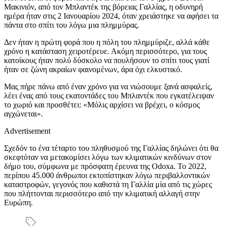
Μακινιόν, από τον Μπλαντέκ της βόρειας Γαλλίας, η οδυνηρή
ημέρα ήταν στις 2 Ιανουαρίου 2024, όταν χρειάστηκε να αφήσει τα
πάντα στο σπίτι του λόγω μια πλημμύρας.
Δεν ήταν η πρώτη φορά που η πόλη του πλημμύριζε, αλλά κάθε
χρόνο η κατάσταση χειροτέρευε. Ακόμη περισσότερο, για τους
κατοίκους ήταν πολύ δύσκολο να πουλήσουν το σπίτι τους γιατί
ήταν σε ζώνη ακραίων φαινομένων, άρα όχι ελκυστικό.
Μας πήρε πάνω από έναν χρόνο για να νιώσουμε ξανά ασφαλείς,
λέει ένας από τους εκατοντάδες του Μπλαντέκ που εγκατέλειψαν
το χωριό και προσθέτει: «Μόλις αρχίσει να βρέχει, ο κόσμος
αγχώνεται».
Advertisement
Σχεδόν το ένα τέταρτο του πληθυσμού της Γαλλίας δηλώνει ότι θα
σκεφτόταν να μετακομίσει λόγω των κλιματικών κινδύνων στον
δήμο του, σύμφωνα με πρόσφατη έρευνα της Odoxa. Το 2022,
περίπου 45.000 άνθρωποι εκτοπίστηκαν λόγω περιβαλλοντικών
καταστροφών, γεγονός που καθιστά τη Γαλλία μία από τις χώρες
που πλήττονται περισσότερο από την κλιματική αλλαγή στην
Ευρώπη.