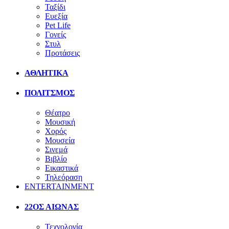
Ταξίδι
Ευεξία
Pet Life
Γονείς
Στυλ
Προτάσεις
ΑΘΛΗΤΙΚΑ
ΠΟΛΙΤΣΜΟΣ
Θέατρο
Μουσική
Χορός
Μουσεία
Σινεμά
Βιβλίο
Εικαστικά
Τηλεόραση
ENTERTAINMENT
22ΟΣ ΑΙΩΝΑΣ
Τεχνολογία