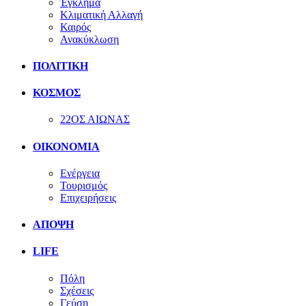
Έγκλημα
Κλιματική Αλλαγή
Καιρός
Ανακύκλωση
ΠΟΛΙΤΙΚΗ
ΚΟΣΜΟΣ
22ΟΣ ΑΙΩΝΑΣ
ΟΙΚΟΝΟΜΙΑ
Ενέργεια
Τουρισμός
Επιχειρήσεις
ΑΠΟΨΗ
LIFE
Πόλη
Σχέσεις
Γεύση