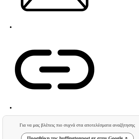
Για να μας βλέπεις πιο συχνά στα αποτελέσματα αναζήτησης
Προσθήκη της huffingtonpost.gr στην Google