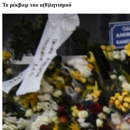
Το ρέκβιεμ του α(θ)λητισμού