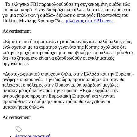
«Το ελληνικό FBI παρακολουθούσε τη συγκεκριμένη ομάδα εδώ
και πολύ καιρό. Είχαν διαπράξει και άλλες ληστείες και επρόκειτο
για μια πολύ ικανή ομάδα» δήλωσε ο υπουργός Προστασίας του
Πολίτη, Μιχάλης Χρυσοχοΐδης,
μιλώντας στο ΕΡΤnews.
Advertisement
«Είμαστε μια ήπειρος ανοιχτή και διακινούνται πολλά όπλα», είπε,
ενώ σχετικά με τα αιματηρά γεγονότα της Κρήτης σχολίασε ότι
«στην περιοχή αυτή υπάρχει μια υπερβολή με τα όπλα». Πρόσθεσε
ότι «το ζητούμενο είναι να εξαρθρωθούν οι εγκληματικές
οργανώσεις».
«Δυστυχώς παντού υπάρχουν όπλα, στην Ελλάδα και την Ευρώπη»
ανέφερε ο υπουργός. Την ίδια ώρα, προειδοποίησε ότι όταν θα
τελειώσει ο πόλεμος στην Ουκρανία, θα υπάρξουν μεγάλες
μετακινήσεις όπλων προς την Ευρώπη. «Έχω εκφράσει την
ανησυχία μου προς την Ευρωπαϊκή Επιτροπή και γίνονται
προσπάθειες να δούμε με ποιον τρόπο θα ελεγχθούν οι
μετακινήσεις όπλων».
Advertisement
Αντιτρομοκρατική