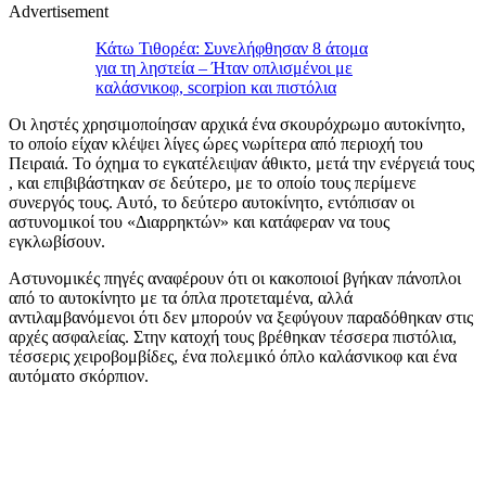
Advertisement
Κάτω Τιθορέα: Συνελήφθησαν 8 άτομα
για τη ληστεία – Ήταν οπλισμένοι με
καλάσνικοφ, scorpion και πιστόλια
Οι ληστές χρησιμοποίησαν αρχικά ένα σκουρόχρωμο αυτοκίνητο,
το οποίο είχαν κλέψει λίγες ώρες νωρίτερα από περιοχή του
Πειραιά. Το όχημα το εγκατέλειψαν άθικτο, μετά την ενέργειά τους
, και επιβιβάστηκαν σε δεύτερο, με το οποίο τους περίμενε
συνεργός τους. Αυτό, το δεύτερο αυτοκίνητο, εντόπισαν οι
αστυνομικοί του «Διαρρηκτών» και κατάφεραν να τους
εγκλωβίσουν.
Αστυνομικές πηγές αναφέρουν ότι οι κακοποιοί βγήκαν πάνοπλοι
από το αυτοκίνητο με τα όπλα προτεταμένα, αλλά
αντιλαμβανόμενοι ότι δεν μπορούν να ξεφύγουν παραδόθηκαν στις
αρχές ασφαλείας. Στην κατοχή τους βρέθηκαν τέσσερα πιστόλια,
τέσσερις χειροβομβίδες, ένα πολεμικό όπλο καλάσνικοφ και ένα
αυτόματο σκόρπιον.