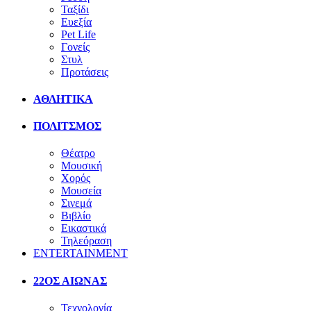
Ταξίδι
Ευεξία
Pet Life
Γονείς
Στυλ
Προτάσεις
ΑΘΛΗΤΙΚΑ
ΠΟΛΙΤΣΜΟΣ
Θέατρο
Μουσική
Χορός
Μουσεία
Σινεμά
Βιβλίο
Εικαστικά
Τηλεόραση
ENTERTAINMENT
22ΟΣ ΑΙΩΝΑΣ
Τεχνολογία