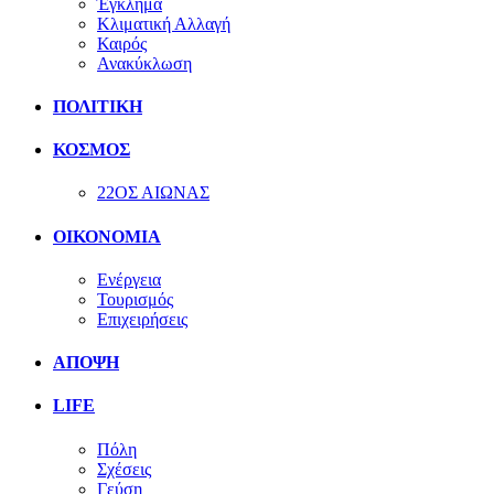
Έγκλημα
Κλιματική Αλλαγή
Καιρός
Ανακύκλωση
ΠΟΛΙΤΙΚΗ
ΚΟΣΜΟΣ
22ΟΣ ΑΙΩΝΑΣ
ΟΙΚΟΝΟΜΙΑ
Ενέργεια
Τουρισμός
Επιχειρήσεις
ΑΠΟΨΗ
LIFE
Πόλη
Σχέσεις
Γεύση