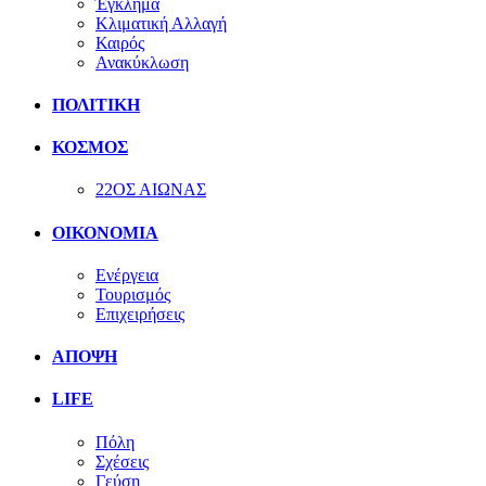
Έγκλημα
Κλιματική Αλλαγή
Καιρός
Ανακύκλωση
ΠΟΛΙΤΙΚΗ
ΚΟΣΜΟΣ
22ΟΣ ΑΙΩΝΑΣ
ΟΙΚΟΝΟΜΙΑ
Ενέργεια
Τουρισμός
Επιχειρήσεις
ΑΠΟΨΗ
LIFE
Πόλη
Σχέσεις
Γεύση