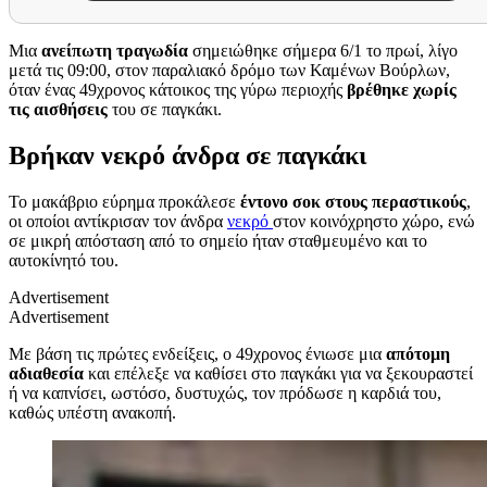
Μια
ανείπωτη τραγωδία
σημειώθηκε σήμερα 6/1 το πρωί, λίγο
μετά τις 09:00, στον παραλιακό δρόμο των Καμένων Βούρλων,
όταν ένας 49χρονος κάτοικος της γύρω περιοχής
βρέθηκε χωρίς
τις αισθήσεις
του σε παγκάκι.
Βρήκαν νεκρό άνδρα σε παγκάκι
Το μακάβριο εύρημα προκάλεσε
έντονο σοκ στους περαστικούς
,
οι οποίοι αντίκρισαν τον άνδρα
νεκρό
στον κοινόχρηστο χώρο, ενώ
σε μικρή απόσταση από το σημείο ήταν σταθμευμένο και το
αυτοκίνητό του.
Advertisement
Advertisement
Με βάση τις πρώτες ενδείξεις, ο 49χρονος ένιωσε μια
απότομη
αδιαθεσία
και επέλεξε να καθίσει στο παγκάκι για να ξεκουραστεί
ή να καπνίσει, ωστόσο, δυστυχώς, τον πρόδωσε η καρδιά του,
καθώς υπέστη ανακοπή.