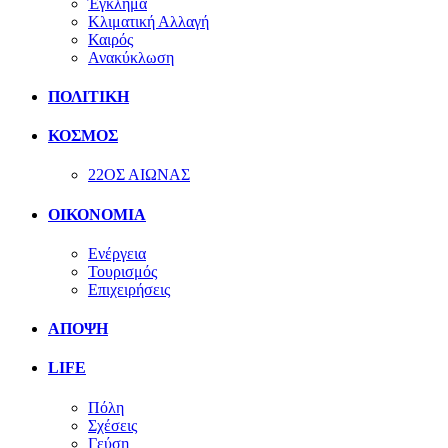
Έγκλημα
Κλιματική Αλλαγή
Καιρός
Ανακύκλωση
ΠΟΛΙΤΙΚΗ
ΚΟΣΜΟΣ
22ΟΣ ΑΙΩΝΑΣ
ΟΙΚΟΝΟΜΙΑ
Ενέργεια
Τουρισμός
Επιχειρήσεις
ΑΠΟΨΗ
LIFE
Πόλη
Σχέσεις
Γεύση