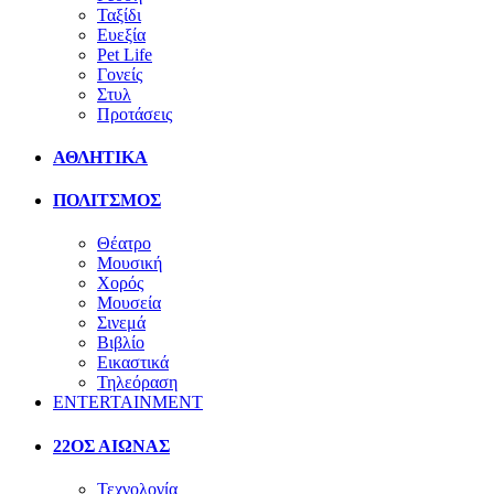
Ταξίδι
Ευεξία
Pet Life
Γονείς
Στυλ
Προτάσεις
ΑΘΛΗΤΙΚΑ
ΠΟΛΙΤΣΜΟΣ
Θέατρο
Μουσική
Χορός
Μουσεία
Σινεμά
Βιβλίο
Εικαστικά
Τηλεόραση
ENTERTAINMENT
22ΟΣ ΑΙΩΝΑΣ
Τεχνολογία