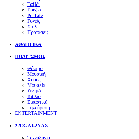
Ταξίδι
Ευεξία
Pet Life
Γονείς
Στυλ
Προτάσεις
ΑΘΛΗΤΙΚΑ
ΠΟΛΙΤΣΜΟΣ
Θέατρο
Μουσική
Χορός
Μουσεία
Σινεμά
Βιβλίο
Εικαστικά
Τηλεόραση
ENTERTAINMENT
22ΟΣ ΑΙΩΝΑΣ
Τεχνολογία