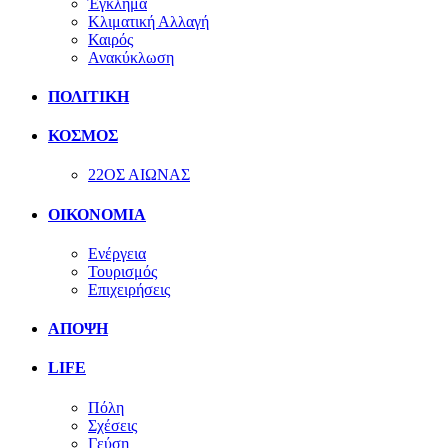
Έγκλημα
Κλιματική Αλλαγή
Καιρός
Ανακύκλωση
ΠΟΛΙΤΙΚΗ
ΚΟΣΜΟΣ
22ΟΣ ΑΙΩΝΑΣ
ΟΙΚΟΝΟΜΙΑ
Ενέργεια
Τουρισμός
Επιχειρήσεις
ΑΠΟΨΗ
LIFE
Πόλη
Σχέσεις
Γεύση