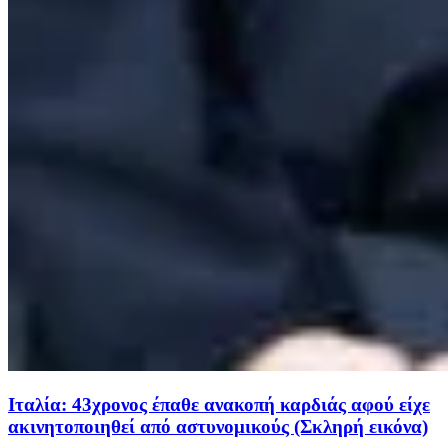
Ιταλία: 43χρονος έπαθε ανακοπή καρδιάς αφού είχε
ακινητοποιηθεί από αστυνομικούς (Σκληρή εικόνα)