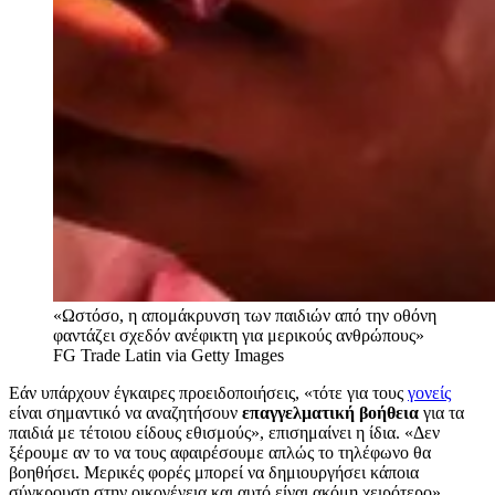
«Ωστόσο, η απομάκρυνση των παιδιών από την οθόνη
φαντάζει σχεδόν ανέφικτη για μερικούς ανθρώπους»
FG Trade Latin via Getty Images
Εάν υπάρχουν έγκαιρες προειδοποιήσεις, «τότε για τους
γονείς
είναι σημαντικό να αναζητήσουν
επαγγελματική βοήθεια
για τα
παιδιά με τέτοιου είδους εθισμούς», επισημαίνει η ίδια. «Δεν
ξέρουμε αν το να τους αφαιρέσουμε απλώς το τηλέφωνο θα
βοηθήσει. Μερικές φορές μπορεί να δημιουργήσει κάποια
σύγκρουση στην οικογένεια και αυτό είναι ακόμη χειρότερο»,