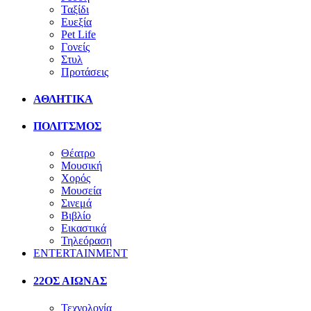
Ταξίδι
Ευεξία
Pet Life
Γονείς
Στυλ
Προτάσεις
ΑΘΛΗΤΙΚΑ
ΠΟΛΙΤΣΜΟΣ
Θέατρο
Μουσική
Χορός
Μουσεία
Σινεμά
Βιβλίο
Εικαστικά
Τηλεόραση
ENTERTAINMENT
22ΟΣ ΑΙΩΝΑΣ
Τεχνολογία