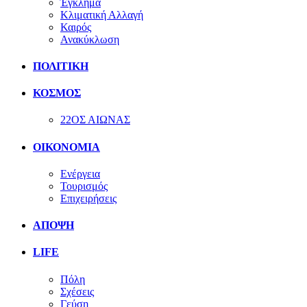
Έγκλημα
Κλιματική Αλλαγή
Καιρός
Ανακύκλωση
ΠΟΛΙΤΙΚΗ
ΚΟΣΜΟΣ
22ΟΣ ΑΙΩΝΑΣ
ΟΙΚΟΝΟΜΙΑ
Ενέργεια
Τουρισμός
Επιχειρήσεις
ΑΠΟΨΗ
LIFE
Πόλη
Σχέσεις
Γεύση