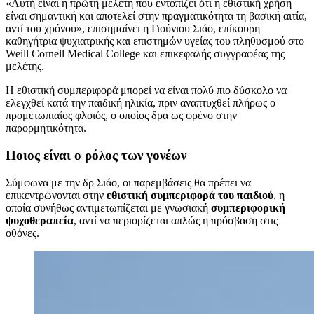
«Αυτή είναι η πρώτη μελέτη που εντοπίζει ότι η εθιστική χρήση
είναι σημαντική και αποτελεί στην πραγματικότητα τη βασική αιτία,
αντί του χρόνου», επισημαίνει η Γιούνιου Σιάο, επίκουρη
καθηγήτρια ψυχιατρικής και επιστημών υγείας του πληθυσμού στο
Weill Cornell Medical College και επικεφαλής συγγραφέας της
μελέτης.
Η εθιστική συμπεριφορά μπορεί να είναι πολύ πιο δύσκολο να
ελεγχθεί κατά την παιδική ηλικία, πριν αναπτυχθεί πλήρως ο
προμετωπιαίος φλοιός, ο οποίος δρα ως φρένο στην
παρορμητικότητα.
Ποιος είναι ο ρόλος των γονέων
Σύμφωνα με την δρ Σιάο, οι παρεμβάσεις θα πρέπει να
επικεντρώνονται στην
εθιστική συμπεριφορά του παιδιού
, η
οποία συνήθως αντιμετωπίζεται με γνωσιακή
συμπεριφορική
ψυχοθεραπεία
, αντί να περιορίζεται απλώς η πρόσβαση στις
οθόνες.