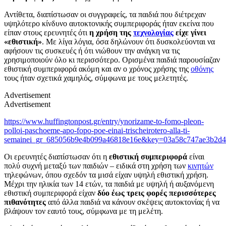
Αντίθετα, διαπίστωσαν οι συγγραφείς, τα παιδιά που διέτρεχαν
υψηλότερο κίνδυνο αυτοκτονικής συμπεριφοράς ήταν εκείνα που
είπαν στους ερευνητές ότι
η χρήση της
τεχνολογίας
είχε γίνει
«εθιστική»
. Με λίγα λόγια, όσα δηλώνουν ότι δυσκολεύονται να
αφήσουν τις συσκευές ή ότι νιώθουν την ανάγκη να τις
χρησιμοποιούν όλο κι περισσότερο. Ορισμένα παιδιά παρουσίαζαν
εθιστική συμπεριφορά ακόμη και αν ο χρόνος χρήσης της
οθόνης
τους ήταν σχετικά χαμηλός, σύμφωνα με τους μελετητές.
Advertisement
Advertisement
https://www.huffingtonpost.gr/entry/ynorizame-to-fomo-pleon-
polloi-paschoeme-apo-fopo-poe-einai-trischeirotero-alla-ti-
semainei_gr_685056b9e4b099a46818e16e&key=03a58c747ae3b2d4
Οι ερευνητές διαπίστωσαν ότι η
εθιστική συμπεριφορά
είναι
πολύ συχνή μεταξύ των παιδιών – ειδικά στη χρήση των
κινητών
τηλεφώνων, όπου σχεδόν τα μισά είχαν υψηλή εθιστική χρήση.
Μέχρι την ηλικία των 14 ετών, τα παιδιά με υψηλή ή αυξανόμενη
εθιστική συμπεριφορά είχαν
δύο έως τρεις φορές περισσότερες
πιθανότητες
από άλλα παιδιά να κάνουν σκέψεις αυτοκτονίας ή να
βλάψουν τον εαυτό τους, σύμφωνα με τη μελέτη.