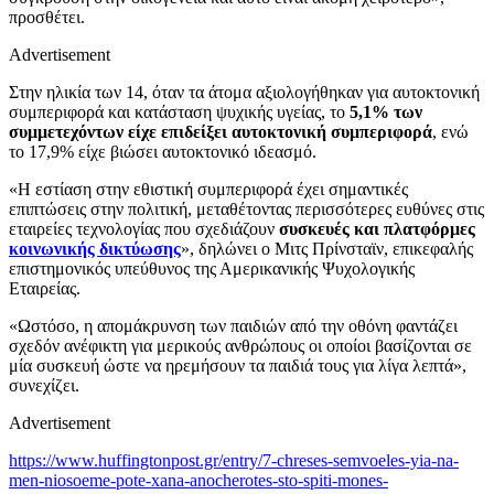
προσθέτει.
Advertisement
Στην ηλικία των 14, όταν τα άτομα αξιολογήθηκαν για αυτοκτονική
συμπεριφορά και κατάσταση ψυχικής υγείας, το
5,1% των
συμμετεχόντων είχε επιδείξει αυτοκτονική συμπεριφορά
, ενώ
το 17,9% είχε βιώσει αυτοκτονικό ιδεασμό.
«Η εστίαση στην εθιστική συμπεριφορά έχει σημαντικές
επιπτώσεις στην πολιτική, μεταθέτοντας περισσότερες ευθύνες στις
εταιρείες τεχνολογίας που σχεδιάζουν
συσκευές και πλατφόρμες
κοινωνικής δικτύωσης
», δηλώνει ο Μιτς Πρίνσταϊν, επικεφαλής
επιστημονικός υπεύθυνος της Αμερικανικής Ψυχολογικής
Εταιρείας.
«Ωστόσο, η απομάκρυνση των παιδιών από την οθόνη φαντάζει
σχεδόν ανέφικτη για μερικούς ανθρώπους οι οποίοι βασίζονται σε
μία συσκευή ώστε να ηρεμήσουν τα παιδιά τους για λίγα λεπτά»,
συνεχίζει.
Advertisement
https://www.huffingtonpost.gr/entry/7-chreses-semvoeles-yia-na-
men-niosoeme-pote-xana-anocherotes-sto-spiti-mones-