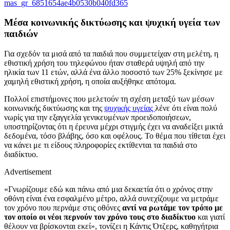
mas_gr_6851654ae4b0530b040fd365
Μέσα κοινωνικής δικτύωσης και ψυχική υγεία των
παιδιών
Για σχεδόν τα μισά από τα παιδιά που συμμετείχαν στη μελέτη, η
εθιστική χρήση του τηλεφώνου ήταν σταθερά υψηλή από την
ηλικία των 11 ετών, αλλά ένα άλλο ποσοστό των 25% ξεκίνησε με
χαμηλή εθιστική χρήση, η οποία αυξήθηκε απότομα.
Πολλοί επιστήμονες που μελετούν τη σχέση μεταξύ των μέσων
κοινωνικής δικτύωσης και της
ψυχικής υγείας
λένε ότι είναι πολύ
νωρίς για την εξαγγελία γενικευμένων προειδοποιήσεων,
υποστηρίζοντας ότι η έρευνα μέχρι στιγμής έχει να αναδείξει μικτά
δεδομένα, τόσο βλάβης, όσο και οφέλους. Το θέμα που τίθεται έχει
να κάνει με τι είδους πληροφορίες εκτίθενται τα παιδιά στο
διαδίκτυο.
Advertisement
«Γνωρίζουμε εδώ και πάνω από μια δεκαετία ότι ο χρόνος στην
οθόνη είναι ένα εσφαλμένο μέτρο, αλλά συνεχίζουμε να μετράμε
τον χρόνο που περνάμε στις οθόνες
αντί να ρωτάμε τον τρόπο με
τον οποίο οι νέοι περνούν τον χρόνο τους στο διαδίκτυο
και γιατί
θέλουν να βρίσκονται εκεί», τονίζει η Κάντις Ότζερς, καθηγήτρια