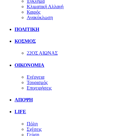
Έγκλημα
Κλιματική Αλλαγή
Καιρός
Ανακύκλωση
ΠΟΛΙΤΙΚΗ
ΚΟΣΜΟΣ
22ΟΣ ΑΙΩΝΑΣ
ΟΙΚΟΝΟΜΙΑ
Ενέργεια
Τουρισμός
Επιχειρήσεις
ΑΠΟΨΗ
LIFE
Πόλη
Σχέσεις
Γεύση