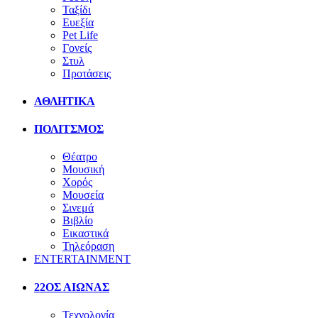
Ταξίδι
Ευεξία
Pet Life
Γονείς
Στυλ
Προτάσεις
ΑΘΛΗΤΙΚΑ
ΠΟΛΙΤΣΜΟΣ
Θέατρο
Μουσική
Χορός
Μουσεία
Σινεμά
Βιβλίο
Εικαστικά
Τηλεόραση
ENTERTAINMENT
22ΟΣ ΑΙΩΝΑΣ
Τεχνολογία