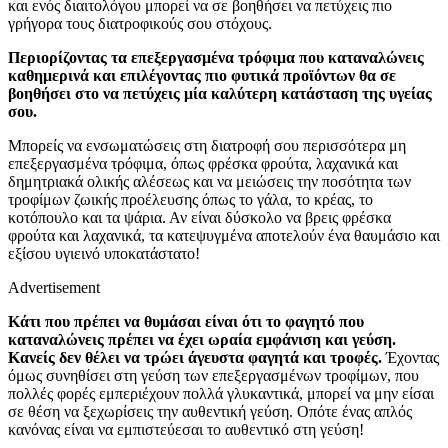
και ενός διαιτολόγου μπορεί να σε βοηθήσει να πετύχεις πιο
γρήγορα τους διατροφικούς σου στόχους.
Περιορίζοντας τα επεξεργασμένα τρόφιμα που καταναλώνεις
καθημερινά και επιλέγοντας πιο φυτικά προϊόντων θα σε
βοηθήσει στο να πετύχεις μία καλύτερη κατάσταση της υγείας
σου.
Μπορείς να ενσωματώσεις στη διατροφή σου περισσότερα μη
επεξεργασμένα τρόφιμα, όπως φρέσκα φρούτα, λαχανικά και
δημητριακά ολικής αλέσεως και να μειώσεις την ποσότητα των
τροφίμων ζωικής προέλευσης όπως το γάλα, το κρέας, το
κοτόπουλο και τα ψάρια. Αν είναι δύσκολο να βρεις φρέσκα
φρούτα και λαχανικά, τα κατεψυγμένα αποτελούν ένα θαυμάσιο και
εξίσου υγιεινό υποκατάστατο!
Advertisement
Κάτι που πρέπει να θυμάσαι είναι ότι το φαγητό που
καταναλώνεις πρέπει να έχει ωραία εμφάνιση και γεύση.
Κανείς δεν θέλει να τρώει άγευστα φαγητά και τροφές.
Έχοντας
όμως συνηθίσει στη γεύση των επεξεργασμένων τροφίμων, που
πολλές φορές εμπεριέχουν πολλά γλυκαντικά, μπορεί να μην είσαι
σε θέση να ξεχωρίσεις την αυθεντική γεύση. Οπότε ένας απλός
κανόνας είναι να εμπιστεύεσαι το αυθεντικό στη γεύση!