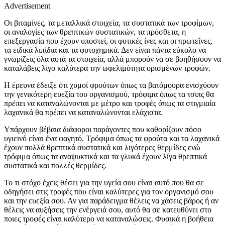
Advertisement
Οι βιταμίνες, τα μεταλλικά στοιχεία, τα συστατικά των τροφίμων,
οι αναλογίες των θρεπτικών συστατικών, τα πρόσθετα, η
επεξεργασία που έχουν υποστεί, οι φυτικές ίνες και οι πρωτεΐνες,
τα ειδικά λιπίδια και τα φυτοχημικά. Δεν είναι πάντα εύκολο να
γνωρίζεις όλα αυτά τα στοιχεία, αλλά μπορούν να σε βοηθήσουν να
καταλάβεις λίγο καλύτερα την ωφελιμότητα ορισμένων τροφών.
Η έρευνα έδειξε ότι χυμοί φρούτων όπως τα βατόμουρα ενισχύουν
την γενικότερη ευεξία του οργανισμού, τρόφιμα όπως τα τσιπς θα
πρέπει να καταναλώνονται με μέτρο και τροφές όπως τα στιγμιαία
λαχανικά θα πρέπει να καταναλώνονται ελάχιστα.
Υπάρχουν βέβαια διάφοροι παράγοντες που καθορίζουν πόσο
υγιεινό είναι ένα φαγητό. Τρόφιμα όπως τα φρούτα και τα λαχανικά
έχουν πολλά θρεπτικά συστατικά και λιγότερες θερμίδες ενώ
τρόφιμα όπως τα αναψυκτικά και τα γλυκά έχουν λίγα θρεπτικά
συστατικά και πολλές θερμίδες.
Το τι στόχο έχεις θέσει για την υγεία σου είναι αυτό που θα σε
οδηγήσει στις τροφές που είναι καλύτερες για τον οργανισμό σου
και την ευεξία σου. Αν για παράδειγμα θέλεις να χάσεις βάρος ή αν
θέλεις να αυξήσεις την ενέργειά σου, αυτό θα σε κατευθύνει στο
ποιες τροφές είναι καλύτερο να καταναλώσεις. Φυσικά η βοήθεια