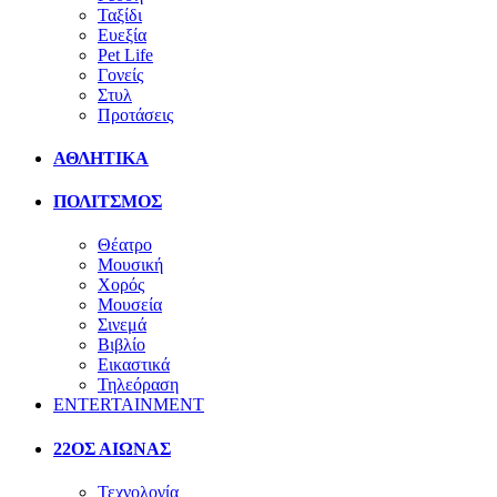
Ταξίδι
Ευεξία
Pet Life
Γονείς
Στυλ
Προτάσεις
ΑΘΛΗΤΙΚΑ
ΠΟΛΙΤΣΜΟΣ
Θέατρο
Μουσική
Χορός
Μουσεία
Σινεμά
Βιβλίο
Εικαστικά
Τηλεόραση
ENTERTAINMENT
22ΟΣ ΑΙΩΝΑΣ
Τεχνολογία