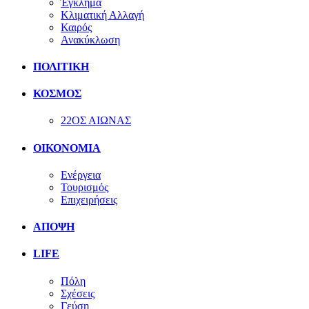
Έγκλημα
Κλιματική Αλλαγή
Καιρός
Ανακύκλωση
ΠΟΛΙΤΙΚΗ
ΚΟΣΜΟΣ
22ΟΣ ΑΙΩΝΑΣ
ΟΙΚΟΝΟΜΙΑ
Ενέργεια
Τουρισμός
Επιχειρήσεις
ΑΠΟΨΗ
LIFE
Πόλη
Σχέσεις
Γεύση