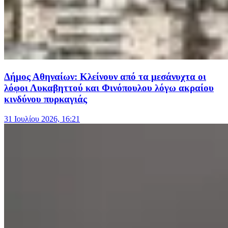
Δήμος Αθηναίων: Κλείνουν από τα μεσάνυχτα οι
λόφοι Λυκαβηττού και Φινόπουλου λόγω ακραίου
κινδύνου πυρκαγιάς
31 Ιουλίου 2026, 16:21