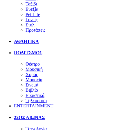
Ταξίδι
Ευεξία
Pet Life
Γονείς
Στυλ
Προτάσεις
ΑΘΛΗΤΙΚΑ
ΠΟΛΙΤΣΜΟΣ
Θέατρο
Μουσική
Χορός
Μουσεία
Σινεμά
Βιβλίο
Εικαστικά
Τηλεόραση
ENTERTAINMENT
22ΟΣ ΑΙΩΝΑΣ
Τεχνολογία