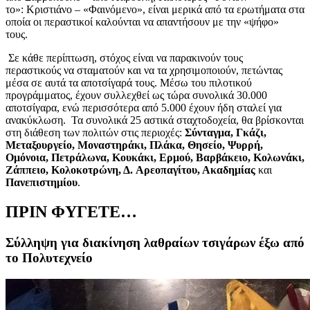
το
»
:
Kριστιάνο
– «Φαινόμενο», είναι μερικά από τα ερωτήματα στα
οποία οι περαστικοί καλούνται να απαντήσουν με την «ψήφο»
τους.
Σε κάθε περίπτωση, στόχος είναι να παρακινούν τους
περαστικούς
να σταματούν και να τα χρησιμοποιούν, πετώντας
μέσα σε αυτά τα αποτσίγαρά τους.
Μέσω του πιλοτικού
προγράμματος,
έχουν συλλεχθεί ως τώρα συνολικά 30.000
αποτσίγαρα, ενώ περισσότερα από 5.000 έχουν ήδη σταλεί για
ανακύκλωση.
Τα συνολικά
25 αστικά σταχτοδοχεία,
θα
βρίσκονται
στη διάθεση των πολιτών στις περιοχές:
Σύνταγμα, Γκάζι,
Μεταξουργείο, Μοναστηράκι, Πλάκα, Θησείο,
Ψυρρή
,
Ομόνοια, Πετράλωνα,
Κουκάκι
, Ερμού, Βαρβάκειο, Κολωνάκι,
Ζάππειο, Κολοκοτρώνη, Δ.
Αρεοπαγίτου
, Ακαδημίας
και
Πανεπιστημίου
.
ΠΡΙΝ ΦΥΓΕΤΕ…
Σύλληψη για διακίνηση λαθραίων τσιγάρων έξω από
το Πολυτεχνείο