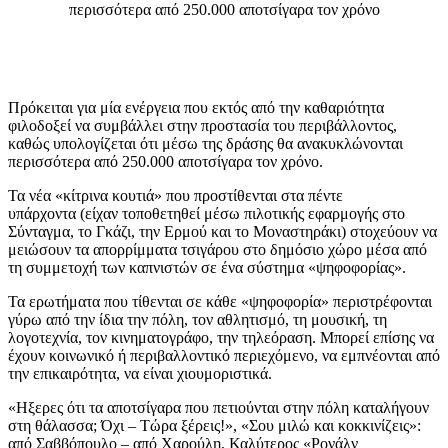
περισσότερα από 250.000 αποτσίγαρα τον χρόνο
Πρόκειται για μία ενέργεια που
εκτός από την καθαριότητα
φιλοδοξεί να συμβάλλει στην προστασία του περιβάλλοντος,
καθώς υπολογίζεται ότι μέσω της δράσης θα ανακυκλώνονται
περισσότερα από 250.000 αποτσίγαρα τον χρόνο.
Τα νέα «κίτρινα κουτιά» που προστίθενται στα πέντε
υπάρχοντα
(είχαν τοποθετηθεί μέσω πιλοτικής εφαρμογής στο
Σύνταγμα, το Γκάζι, την Ερμού και το Μοναστηράκι)
στοχεύουν
να
μειώσουν τα απορρίμματα τσιγάρου στο δημόσιο χώρο μέσα από
τη συμμετοχή των καπνιστών σε ένα σύστημα «ψηφοφορίας».
Τα ερωτήματα που τίθενται σε κάθε «ψηφοφορία» περιστρέφονται
γύρω από
την ίδια
την πόλη, τον αθλητισμό, τη μουσική, τη
λογοτεχνία, τον κινηματογράφο, την τηλεόραση. Μπορεί επίσης να
έχουν κοινωνικό ή περιβαλλοντικό περιεχόμενο, να εμπνέονται από
την επικαιρότητα, να είναι χιουμοριστικά.
«Ηξερες ότι τα αποτσίγαρα που πετιούνται στην πόλη καταλήγουν
στη θάλασσα; Όχι – Τώρα ξέρεις!»,
«Σου μιλώ και κοκκινίζεις»:
από Σαββόπουλο – από
Χαρούλη
,
Καλύτερος
«
Ρονάλν