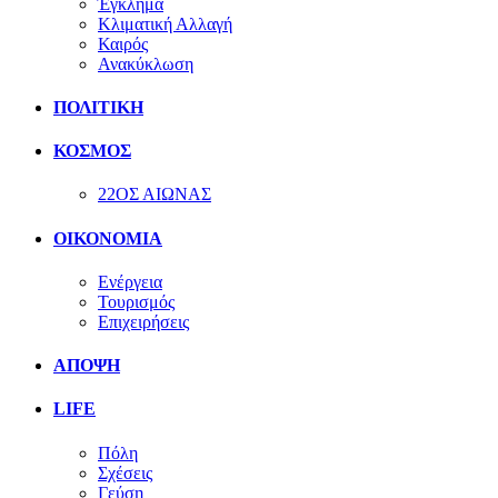
Έγκλημα
Κλιματική Αλλαγή
Καιρός
Ανακύκλωση
ΠΟΛΙΤΙΚΗ
ΚΟΣΜΟΣ
22ΟΣ ΑΙΩΝΑΣ
ΟΙΚΟΝΟΜΙΑ
Ενέργεια
Τουρισμός
Επιχειρήσεις
ΑΠΟΨΗ
LIFE
Πόλη
Σχέσεις
Γεύση