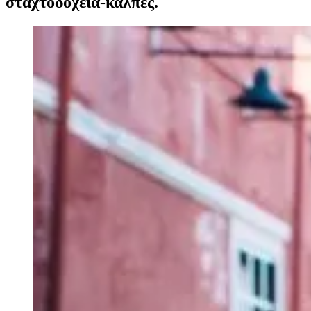
σταχτοδοχεία-κάλπες.