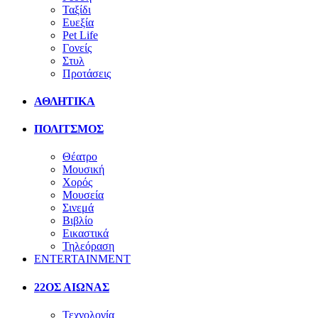
Ταξίδι
Ευεξία
Pet Life
Γονείς
Στυλ
Προτάσεις
ΑΘΛΗΤΙΚΑ
ΠΟΛΙΤΣΜΟΣ
Θέατρο
Μουσική
Χορός
Μουσεία
Σινεμά
Βιβλίο
Εικαστικά
Τηλεόραση
ENTERTAINMENT
22ΟΣ ΑΙΩΝΑΣ
Τεχνολογία