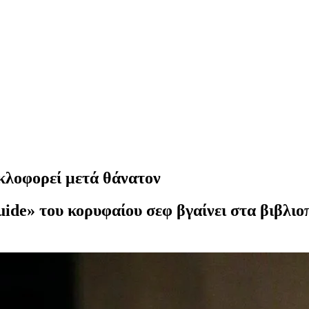
κλοφορεί μετά θάνατον
uide» του κορυφαίου σεφ βγαίνει στα βιβλι