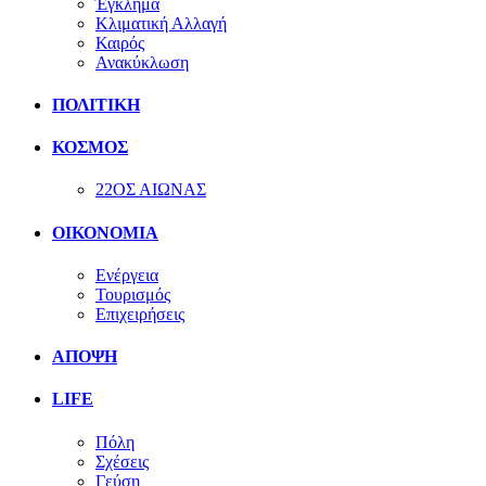
Έγκλημα
Κλιματική Αλλαγή
Καιρός
Ανακύκλωση
ΠΟΛΙΤΙΚΗ
ΚΟΣΜΟΣ
22ΟΣ ΑΙΩΝΑΣ
ΟΙΚΟΝΟΜΙΑ
Ενέργεια
Τουρισμός
Επιχειρήσεις
ΑΠΟΨΗ
LIFE
Πόλη
Σχέσεις
Γεύση