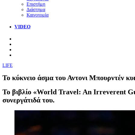
Επιστήμη
Διάστημα
Καινοτομία
VIDEO
LIFE
Το κύκνειο άσμα του Αντονι Μπουρντέν κυ
Το βιβλίο «World Travel: An Irreverent G
συνεργάτιδά του.