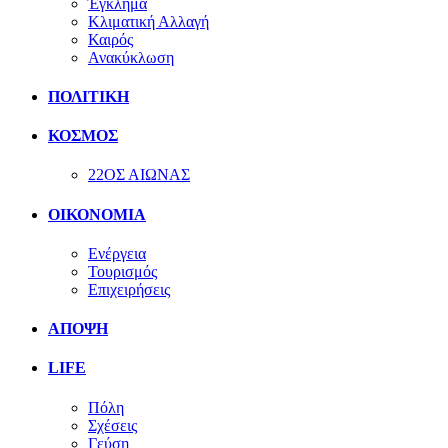
Έγκλημα
Κλιματική Αλλαγή
Καιρός
Ανακύκλωση
ΠΟΛΙΤΙΚΗ
ΚΟΣΜΟΣ
22ΟΣ ΑΙΩΝΑΣ
ΟΙΚΟΝΟΜΙΑ
Ενέργεια
Τουρισμός
Επιχειρήσεις
ΑΠΟΨΗ
LIFE
Πόλη
Σχέσεις
Γεύση