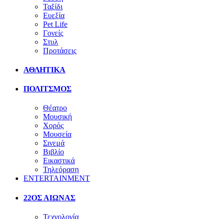
Ταξίδι
Ευεξία
Pet Life
Γονείς
Στυλ
Προτάσεις
ΑΘΛΗΤΙΚΑ
ΠΟΛΙΤΣΜΟΣ
Θέατρο
Μουσική
Χορός
Μουσεία
Σινεμά
Βιβλίο
Εικαστικά
Τηλεόραση
ENTERTAINMENT
22ΟΣ ΑΙΩΝΑΣ
Τεχνολογία