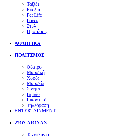
Ταξίδι
Ευεξία
Pet Life
Γονείς
Στυλ
Προτάσεις
ΑΘΛΗΤΙΚΑ
ΠΟΛΙΤΣΜΟΣ
Θέατρο
Μουσική
Χορός
Μουσεία
Σινεμά
Βιβλίο
Εικαστικά
Τηλεόραση
ENTERTAINMENT
22ΟΣ ΑΙΩΝΑΣ
Τεχνολογία