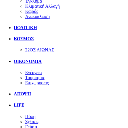
Έγκλημα
Κλιματική Αλλαγή
Καιρός
Ανακύκλωση
ΠΟΛΙΤΙΚΗ
ΚΟΣΜΟΣ
22ΟΣ ΑΙΩΝΑΣ
ΟΙΚΟΝΟΜΙΑ
Ενέργεια
Τουρισμός
Επιχειρήσεις
ΑΠΟΨΗ
LIFE
Πόλη
Σχέσεις
Γεύση