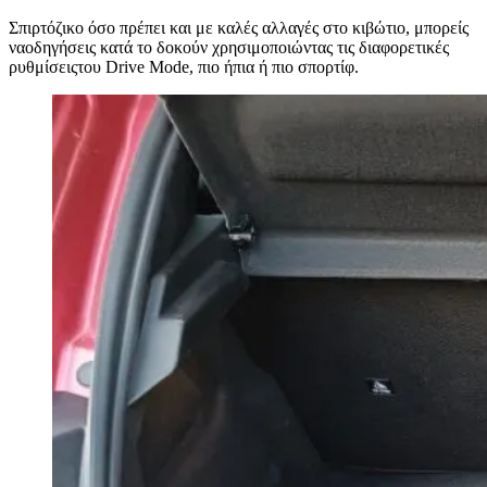
Σπιρτόζικο όσο πρέπει και με καλές αλλαγές στο κιβώτιο, μπορείς
ναοδηγήσεις κατά το δοκούν χρησιμοποιώντας τις διαφορετικές
ρυθμίσειςτου Drive Mode, πιο ήπια ή πιο σπορτίφ.