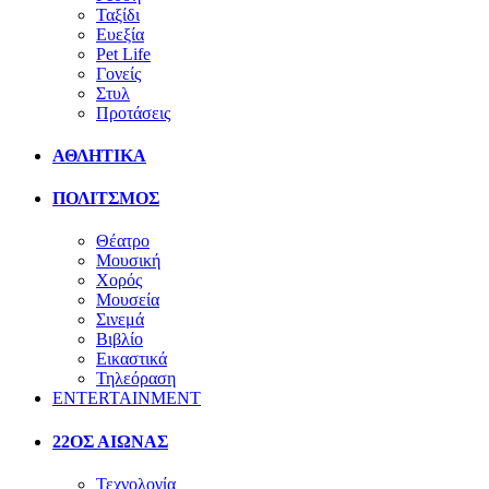
Ταξίδι
Ευεξία
Pet Life
Γονείς
Στυλ
Προτάσεις
ΑΘΛΗΤΙΚΑ
ΠΟΛΙΤΣΜΟΣ
Θέατρο
Μουσική
Χορός
Μουσεία
Σινεμά
Βιβλίο
Εικαστικά
Τηλεόραση
ENTERTAINMENT
22ΟΣ ΑΙΩΝΑΣ
Τεχνολογία