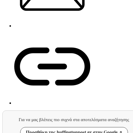
Για να μας βλέπεις πιο συχνά στα αποτελέσματα αναζήτησης
Προσθήκη της huffingtonpost.gr στην Google