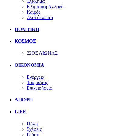
Έγκλημα
Κλιματική Αλλαγή
Καιρός
Ανακύκλωση
ΠΟΛΙΤΙΚΗ
ΚΟΣΜΟΣ
22ΟΣ ΑΙΩΝΑΣ
ΟΙΚΟΝΟΜΙΑ
Ενέργεια
Τουρισμός
Επιχειρήσεις
ΑΠΟΨΗ
LIFE
Πόλη
Σχέσεις
Γεύση