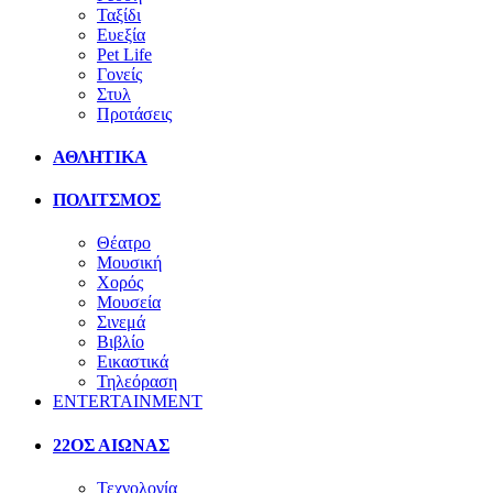
Ταξίδι
Ευεξία
Pet Life
Γονείς
Στυλ
Προτάσεις
ΑΘΛΗΤΙΚΑ
ΠΟΛΙΤΣΜΟΣ
Θέατρο
Μουσική
Χορός
Μουσεία
Σινεμά
Βιβλίο
Εικαστικά
Τηλεόραση
ENTERTAINMENT
22ΟΣ ΑΙΩΝΑΣ
Τεχνολογία