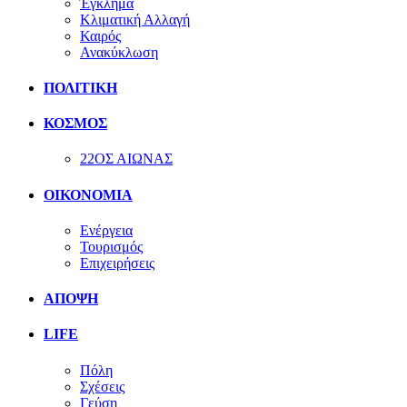
Έγκλημα
Κλιματική Αλλαγή
Καιρός
Ανακύκλωση
ΠΟΛΙΤΙΚΗ
ΚΟΣΜΟΣ
22ΟΣ ΑΙΩΝΑΣ
ΟΙΚΟΝΟΜΙΑ
Ενέργεια
Τουρισμός
Επιχειρήσεις
ΑΠΟΨΗ
LIFE
Πόλη
Σχέσεις
Γεύση