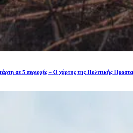
τάρτη σε 5 περιοχές – Ο χάρτης της Πολιτικής Προστ