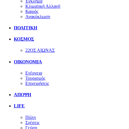
Έγκλημα
Κλιματική Αλλαγή
Καιρός
Ανακύκλωση
ΠΟΛΙΤΙΚΗ
ΚΟΣΜΟΣ
22ΟΣ ΑΙΩΝΑΣ
ΟΙΚΟΝΟΜΙΑ
Ενέργεια
Τουρισμός
Επιχειρήσεις
ΑΠΟΨΗ
LIFE
Πόλη
Σχέσεις
Γεύση