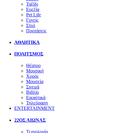
Ταξίδι
Ευεξία
Pet Life
Γονείς
Στυλ
Προτάσεις
ΑΘΛΗΤΙΚΑ
ΠΟΛΙΤΣΜΟΣ
Θέατρο
Μουσική
Χορός
Μουσεία
Σινεμά
Βιβλίο
Εικαστικά
Τηλεόραση
ENTERTAINMENT
22ΟΣ ΑΙΩΝΑΣ
Τεχνολογία