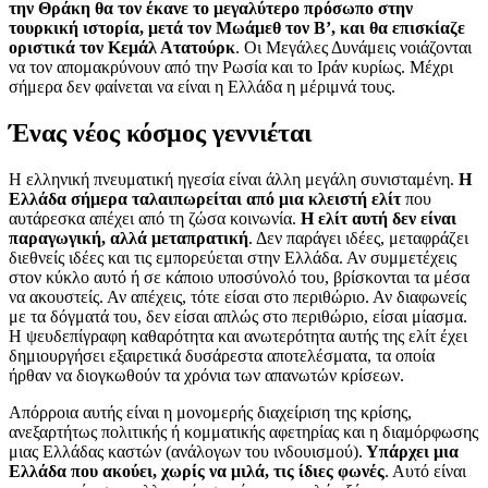
την Θράκη θα τον έκανε το μεγαλύτερο πρόσωπο στην
τουρκική ιστορία, μετά τον Μωάμεθ τον Β’, και θα επισκίαζε
οριστικά τον Κεμάλ Ατατούρκ
. Οι Μεγάλες Δυνάμεις νοιάζονται
να τον απομακρύνουν από την Ρωσία και το Ιράν κυρίως. Μέχρι
σήμερα δεν φαίνεται να είναι η Ελλάδα η μέριμνά τους.
Ένας νέος κόσμος γεννιέται
Η ελληνική πνευματική ηγεσία είναι άλλη μεγάλη συνισταμένη.
Η
Ελλάδα σήμερα ταλαιπωρείται από μια κλειστή ελίτ
που
αυτάρεσκα απέχει από τη ζώσα κοινωνία.
Η ελίτ αυτή δεν είναι
παραγωγική, αλλά μεταπρατική
. Δεν παράγει ιδέες, μεταφράζει
διεθνείς ιδέες και τις εμπορεύεται στην Ελλάδα. Αν συμμετέχεις
στον κύκλο αυτό ή σε κάποιο υποσύνολό του, βρίσκονται τα μέσα
να ακουστείς. Αν απέχεις, τότε είσαι στο περιθώριο. Αν διαφωνείς
με τα δόγματά του, δεν είσαι απλώς στο περιθώριο, είσαι μίασμα.
Η ψευδεπίγραφη καθαρότητα και ανωτερότητα αυτής της ελίτ έχει
δημιουργήσει εξαιρετικά δυσάρεστα αποτελέσματα, τα οποία
ήρθαν να διογκωθούν τα χρόνια των απανωτών κρίσεων.
Απόρροια αυτής είναι η μονομερής διαχείριση της κρίσης,
ανεξαρτήτως πολιτικής ή κομματικής αφετηρίας και η διαμόρφωσης
μιας Ελλάδας καστών (ανάλογων του ινδουισμού).
Υπάρχει μια
Ελλάδα που ακούει, χωρίς να μιλά, τις ίδιες φωνές
. Αυτό είναι