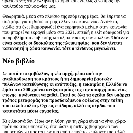
πρωτοφανές στην ελληνική ιστορία και εντελώς ξένο προς την
κουλτούρα πολυφωνίας μας.
Θεωρητικά, μέσα στο πλαίσιο της επόμενης μέρας, θα έπρεπε να
συζητάμε για τη διάσωση της ελληνικής κοινωνίας. Αντίθετα,
νιώθω ότι έχει διαμορφωθεί ένα εκρηκτικό μείγμα στην κοινωνία
που μπορεί να εκραγεί μέσα στο 2021, επειδή η ελίτ αδιαφορεί για
τα προβλήματα επιβίωσης και αξιοπρέπειας των πολλών.
Όσο δεν
είναι σαφείς οι δυσκολίες της πλειοψηφίας, όσο δεν γίνεται
κατανοητή η ζώσα κοινωνία, τότε ο κίνδυνος μεγαλώνει.
Νέο βιβλίο
Σε αυτό το περιβάλλον, η νέα αρχή, μέσα από την
αναδιάρθρωση του κράτους ή τη δημιουργία βασικών
πυλώνων κατεύθυνσης κι ανάπτυξης, η ευκαιρία η Ελλάδα να
ζήσει στα 200 χρόνια ανεξαρτησίας της την απαρχή μιας νέας
εποχής, κινδυνεύει να χαθεί. Γιατί σε όλα τα σχέδια δεν υπάρχει
τρόπος μεταφοράς του προσδοκόμενου οφέλους στην τσέπη
του απλού πολίτη. Όχι ως επίδομα, αλλά ως κέρδος που
κατακτάται μέσω εργασίας.
Κι ειλικρινά δεν ξέρω αν η λύση για τη χώρα είναι να γίνει χώρα-
πρότυπο στις υπηρεσίες, έτσι ώστε η διεθνής βιομηχανία των
υπηρεσιών να μας έχει ως μια από τις πρώτες επιλογές της, αλλά