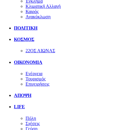
Έγκλημα
Κλιματική Αλλαγή
Καιρός
Ανακύκλωση
ΠΟΛΙΤΙΚΗ
ΚΟΣΜΟΣ
22ΟΣ ΑΙΩΝΑΣ
ΟΙΚΟΝΟΜΙΑ
Ενέργεια
Τουρισμός
Επιχειρήσεις
ΑΠΟΨΗ
LIFE
Πόλη
Σχέσεις
Γεύση