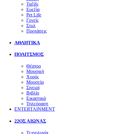
Ταξίδι
Ευεξία
Pet Life
Γονείς
Στυλ
Προτάσεις
ΑΘΛΗΤΙΚΑ
ΠΟΛΙΤΣΜΟΣ
Θέατρο
Μουσική
Χορός
Μουσεία
Σινεμά
Βιβλίο
Εικαστικά
Τηλεόραση
ENTERTAINMENT
22ΟΣ ΑΙΩΝΑΣ
Τεχνολογία