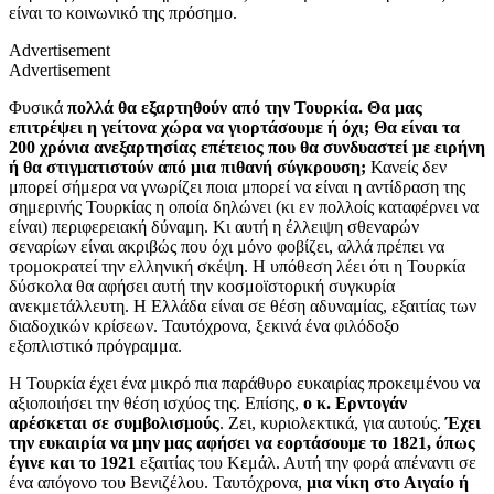
είναι το κοινωνικό της πρόσημο.
Advertisement
Advertisement
Φυσικά
πολλά θα εξαρτηθούν από την Τουρκία. Θα μας
επιτρέψει η γείτονα χώρα να γιορτάσουμε ή όχι; Θα είναι τα
200 χρόνια ανεξαρτησίας επέτειος που θα συνδυαστεί με ειρήνη
ή θα στιγματιστούν από μια πιθανή σύγκρουση;
Κανείς δεν
μπορεί σήμερα να γνωρίζει ποια μπορεί να είναι η αντίδραση της
σημερινής Τουρκίας η οποία δηλώνει (κι εν πολλοίς καταφέρνει να
είναι) περιφερειακή δύναμη. Κι αυτή η έλλειψη σθεναρών
σεναρίων είναι ακριβώς που όχι μόνο φοβίζει, αλλά πρέπει να
τρομοκρατεί την ελληνική σκέψη. Η υπόθεση λέει ότι η Τουρκία
δύσκολα θα αφήσει αυτή την κοσμοϊστορική συγκυρία
ανεκμετάλλευτη. Η Ελλάδα είναι σε θέση αδυναμίας, εξαιτίας των
διαδοχικών κρίσεων. Ταυτόχρονα, ξεκινά ένα φιλόδοξο
εξοπλιστικό πρόγραμμα.
Η Τουρκία έχει ένα μικρό πια παράθυρο ευκαιρίας προκειμένου να
αξιοποιήσει την θέση ισχύος της. Επίσης,
ο κ. Ερντογάν
αρέσκεται σε συμβολισμούς
. Ζει, κυριολεκτικά, για αυτούς.
Έχει
την ευκαιρία να μην μας αφήσει να εορτάσουμε το 1821, όπως
έγινε και το 1921
εξαιτίας του Κεμάλ. Αυτή την φορά απέναντι σε
ένα απόγονο του Βενιζέλου. Ταυτόχρονα,
μια νίκη στο Αιγαίο ή