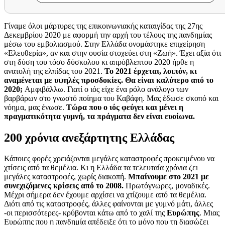
Γίναμε όλοι μάρτυρες της επικοινωνιακής καταιγίδας της 27ης
Δεκεμβρίου 2020 με αφορμή την αρχή του τέλους της πανδημίας
μέσω του εμβολιασμού. Στην Ελλάδα ονομάστηκε επιχείρηση
«Ελευθερία», αν και στην ουσία στοχεύει στη «Ζωή». Έχει αξία ότι
στη δύση του τόσο δύσκολου κι απρόβλεπτου 2020 ήρθε η
ανατολή της ελπίδας του 2021.
Το 2021 έρχεται, λοιπόν, κι
αναμένεται με υψηλές προσδοκίες. Θα είναι καλύτερο από το
2020;
Αμφιβάλλω. Γιατί ο ιός είχε ένα ρόλο ανάλογο των
βαρβάρων στο γνωστό ποίημα του Καβάφη. Μας έδωσε σκοπό και
νόημα, μας ένωσε.
Τώρα που ο ιός φεύγει και μένει η
πραγματικότητα γυμνή, τα πράγματα δεν είναι ευοίωνα.
200 χρόνια ανεξάρτητης Ελλάδας
Κάποιες φορές χρειάζονται μεγάλες καταστροφές προκειμένου να
χτίσεις από τα θεμέλια. Κι η Ελλάδα τα τελευταία χρόνια ζει
μεγάλες καταστροφές, χωρίς διακοπή.
Μπαίνουμε στο 2021 με
συνεχιζόμενες κρίσεις από το 2008.
Πρωτόγνωρες, μοναδικές.
Μέχρι σήμερα δεν έχουμε αρχίσει να χτίζουμε από τα θεμέλια.
Διότι από τις καταστροφές, άλλες φαίνονται με γυμνό μάτι, άλλες
-οι περισσότερες- κρύβονται κάτω από το χαλί της
Ευρώπης
. Μιας
Ευρώπης που η πανδημία απέδειξε ότι το μόνο που τη διασώζει