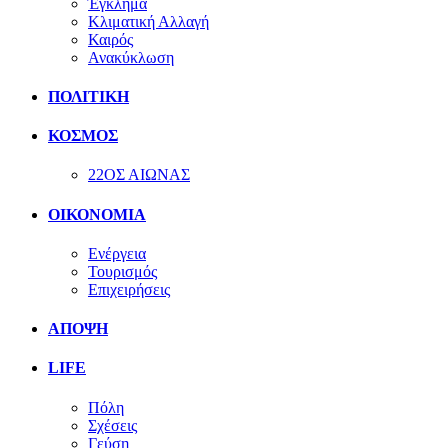
Έγκλημα
Κλιματική Αλλαγή
Καιρός
Ανακύκλωση
ΠΟΛΙΤΙΚΗ
ΚΟΣΜΟΣ
22ΟΣ ΑΙΩΝΑΣ
ΟΙΚΟΝΟΜΙΑ
Ενέργεια
Τουρισμός
Επιχειρήσεις
ΑΠΟΨΗ
LIFE
Πόλη
Σχέσεις
Γεύση