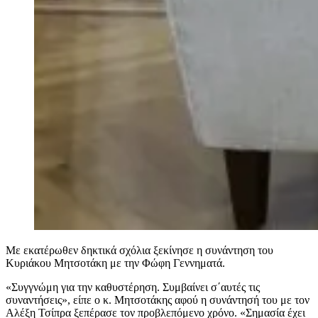
Με εκατέρωθεν δηκτικά σχόλια ξεκίνησε η συνάντηση του
Κυριάκου Μητσοτάκη με την Φώφη Γεννηματά.
«Συγγνώμη για την καθυστέρηση. Συμβαίνει σ΄αυτές τις
συναντήσεις», είπε ο κ. Μητσοτάκης αφού η συνάντησή του με τον
Αλέξη Τσίπρα ξεπέρασε τον προβλεπόμενο χρόνο. «Σημασία έχει