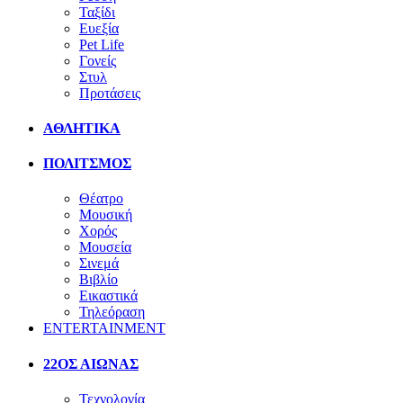
Ταξίδι
Ευεξία
Pet Life
Γονείς
Στυλ
Προτάσεις
ΑΘΛΗΤΙΚΑ
ΠΟΛΙΤΣΜΟΣ
Θέατρο
Μουσική
Χορός
Μουσεία
Σινεμά
Βιβλίο
Εικαστικά
Τηλεόραση
ENTERTAINMENT
22ΟΣ ΑΙΩΝΑΣ
Τεχνολογία