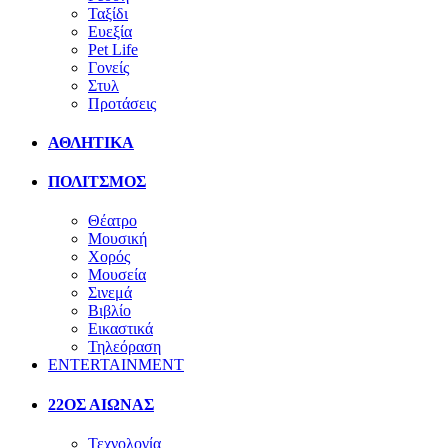
Ταξίδι
Ευεξία
Pet Life
Γονείς
Στυλ
Προτάσεις
ΑΘΛΗΤΙΚΑ
ΠΟΛΙΤΣΜΟΣ
Θέατρο
Μουσική
Χορός
Μουσεία
Σινεμά
Βιβλίο
Εικαστικά
Τηλεόραση
ENTERTAINMENT
22ΟΣ ΑΙΩΝΑΣ
Τεχνολογία