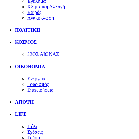
Έγκλημα
Κλιματική Αλλαγή
Καιρός
Ανακύκλωση
ΠΟΛΙΤΙΚΗ
ΚΟΣΜΟΣ
22ΟΣ ΑΙΩΝΑΣ
ΟΙΚΟΝΟΜΙΑ
Ενέργεια
Τουρισμός
Επιχειρήσεις
ΑΠΟΨΗ
LIFE
Πόλη
Σχέσεις
Γεύση