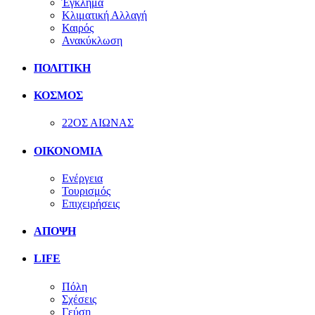
Έγκλημα
Κλιματική Αλλαγή
Καιρός
Ανακύκλωση
ΠΟΛΙΤΙΚΗ
ΚΟΣΜΟΣ
22ΟΣ ΑΙΩΝΑΣ
ΟΙΚΟΝΟΜΙΑ
Ενέργεια
Τουρισμός
Επιχειρήσεις
ΑΠΟΨΗ
LIFE
Πόλη
Σχέσεις
Γεύση