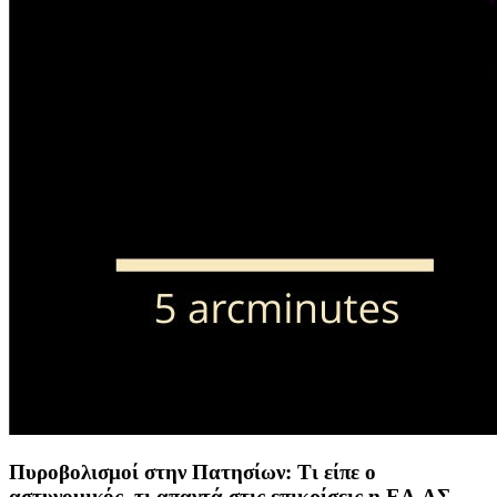
Πυροβολισμοί στην Πατησίων: Τι είπε ο
αστυνομικός, τι απαντά στις επικρίσεις η ΕΛ.ΑΣ