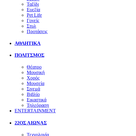
Ταξίδι
Ευεξία
Pet Life
Γονείς
Στυλ
Προτάσεις
ΑΘΛΗΤΙΚΑ
ΠΟΛΙΤΣΜΟΣ
Θέατρο
Μουσική
Χορός
Μουσεία
Σινεμά
Βιβλίο
Εικαστικά
Τηλεόραση
ENTERTAINMENT
22ΟΣ ΑΙΩΝΑΣ
Τεχνολογία