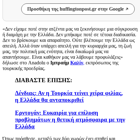
Προσθήκη της huffingtonpost.gr στην Google
«Δεν είχαμε ποτέ στην ατζέντα μας να ξεκινήσουμε μια σύγκρουση
ή διαμάχη με την Ελλάδα
. Δεν μπήκαμε ποτέ σε τέτοια διαδικασία.
Δεν το βρίσκουμε και απαραίτητο. Ούτε βλέπουμε την Ελλάδα ως
απειλή. Αλλά όταν υπάρχει απειλή για την κυριαρχία μας, τη ζωή
μας, την πολιτική μας ενότητα, είναι δικαίωμά μας να
απαντήσουμε. Είναι καθήκον μας να λάβουμε προφυλάξεις»
δήλωσε στο
Anadolu
ο
Ιμπραήμ
Καλίν
,
εκπρόσωπος της
τουρκικής προεδρίας.
ΔΙΑΒΑΣΤΕ ΕΠΙΣΗΣ:
Δένδιας: Αν η Τουρκία τείνει χείρα φιλίας,
η Ελλάδα θα ανταποκριθεί
Ερντογάν: Ευκαιρία για επίλυση
προβλημάτων η θετική ατμόσφαιρα με την
Ελλάδα
Όπως πρόσθεσε, μεταξύ των δύο χωρών έχει στηθεί και