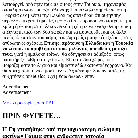
λειτουργεί, από πριν τους σεισμούς στην Τουρκία,
μηχανισμός
αποκλιμάκωσης και εξομάλυνσης. Παράλληλα σημείωσε ότι η
Τουρκία δεν βλέπει την Ελλάδα ως απειλή και ότι αυτήν την
περίοδο επικρατεί ηρεμία, η οποία θα μπορούσε να αποτρέψει μια
κρίση ή ένταση στο μέλλον. Ακόμη ζήτησε να ενισχυθεί η θετική
ατζέντα μεταξύ των δύο χωρών και να μεταφερθεί και σε άλλα
πεδία, όπως στον τουρισμό, στις διμερείς εμπορικές σχέσεις, στις
ανθρώπινες σχέσεις.
Επίσης, πρότεινε η Ελλάδα και η Τουρκία
να λύσουν τα προβλήματά τους μιλώντας απευθείας μεταξύ
τους
, γιατί η εμπλοκή τρίτων, θα οδηγήσει σε αδιέξοδο, όπως
υποστήριξε. «Είμαστε γείτονες. Είμαστε δύο χώρες που
μοιραζόμαστε το Αιγαίο και είμαστε εδώ εκατοντάδες χρόνια. Και
θα συνεχίσουμε να είμαστε εδώ. Ας κάνουμε λοιπόν αυτές τις
συζητήσεις απευθείας. Όχι μέσω άλλων» είπε.
Advertisement
Advertisement
Με πληροφορίες από ΕΡΤ
ΠΡΙΝ ΦΥΓΕΤΕ…
Η Γη χτυπήθηκε από την ισχυρότερη έκλαμψη
ακτίνων Γάμμα στην ανθρώπινη ιστορία