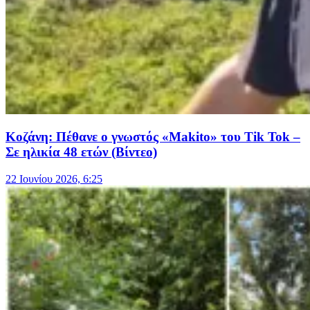
Κοζάνη: Πέθανε ο γνωστός «Μakito» του Tik Tok –
Σε ηλικία 48 ετών (Βίντεο)
22 Ιουνίου 2026, 6:25