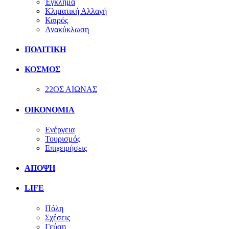
Έγκλημα
Κλιματική Αλλαγή
Καιρός
Ανακύκλωση
ΠΟΛΙΤΙΚΗ
ΚΟΣΜΟΣ
22ΟΣ ΑΙΩΝΑΣ
ΟΙΚΟΝΟΜΙΑ
Ενέργεια
Τουρισμός
Επιχειρήσεις
ΑΠΟΨΗ
LIFE
Πόλη
Σχέσεις
Γεύση