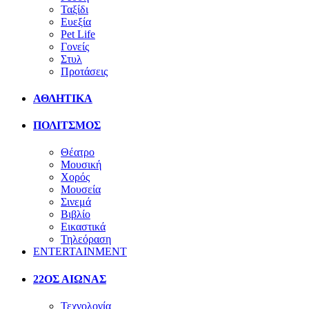
Ταξίδι
Ευεξία
Pet Life
Γονείς
Στυλ
Προτάσεις
ΑΘΛΗΤΙΚΑ
ΠΟΛΙΤΣΜΟΣ
Θέατρο
Μουσική
Χορός
Μουσεία
Σινεμά
Βιβλίο
Εικαστικά
Τηλεόραση
ENTERTAINMENT
22ΟΣ ΑΙΩΝΑΣ
Τεχνολογία