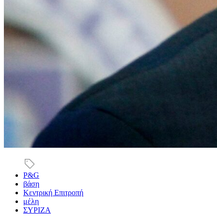
P&G
βάση
Κεντρική Επιτροπή
μέλη
ΣΥΡΙΖΑ