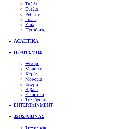
Ταξίδι
Ευεξία
Pet Life
Γονείς
Στυλ
Προτάσεις
ΑΘΛΗΤΙΚΑ
ΠΟΛΙΤΣΜΟΣ
Θέατρο
Μουσική
Χορός
Μουσεία
Σινεμά
Βιβλίο
Εικαστικά
Τηλεόραση
ENTERTAINMENT
22ΟΣ ΑΙΩΝΑΣ
Τεχνολογία