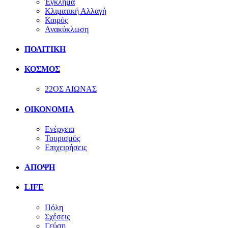
Έγκλημα
Κλιματική Αλλαγή
Καιρός
Ανακύκλωση
ΠΟΛΙΤΙΚΗ
ΚΟΣΜΟΣ
22ΟΣ ΑΙΩΝΑΣ
ΟΙΚΟΝΟΜΙΑ
Ενέργεια
Τουρισμός
Επιχειρήσεις
ΑΠΟΨΗ
LIFE
Πόλη
Σχέσεις
Γεύση