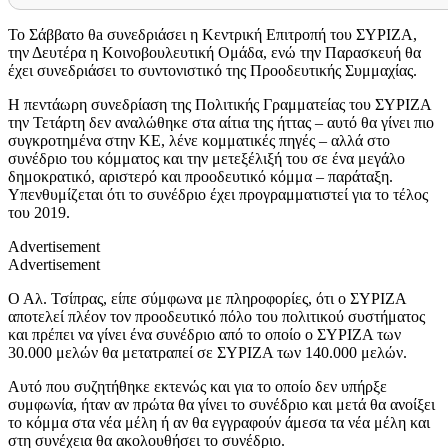
Το Σάββατο θa συνεδριάσει η Κεντρική Επιτροπή του ΣΥΡΙΖΑ,
την Δευτέρα η Κοινοβουλευτική Ομάδα, ενώ την Παρασκευή θα
έχει συνεδριάσει το συντονιστικό της Προοδευτικής Συμμαχίας.
Η πεντάωρη συνεδρίαση της Πολιτικής Γραμματείας του ΣΥΡΙΖΑ
την Τετάρτη δεν αναλώθηκε στα αίτια της ήττας – αυτό θα γίνει πιο
συγκροτημένα στην ΚΕ, λένε κομματικές πηγές – αλλά στο
συνέδριο του κόμματος και την μετεξέλιξή του σε ένα μεγάλο
δημοκρατικό, αριστερό και προοδευτικό κόμμα – παράταξη.
Υπενθυμίζεται ότι το συνέδριο έχει προγραμματιστεί για το τέλος
του 2019.
Advertisement
Advertisement
Ο Αλ. Τσίπρας, είπε σύμφωνα με πληροφορίες, ότι ο ΣΥΡΙΖΑ
αποτελεί πλέον τον προοδευτικό πόλο του πολιτικού συστήματος
και πρέπει να γίνει ένα συνέδριο από το οποίο ο ΣΥΡΙΖΑ των
30.000 μελών θα μετατραπεί σε ΣΥΡΙΖΑ των 140.000 μελών.
Αυτό που συζητήθηκε εκτενώς και για το οποίο δεν υπήρξε
συμφωνία, ήταν αν πρώτα θα γίνει το συνέδριο και μετά θα ανοίξει
το κόμμα στα νέα μέλη ή αν θα εγγραφούν άμεσα τα νέα μέλη και
στη συνέχεια θα ακολουθήσει το συνέδριο.