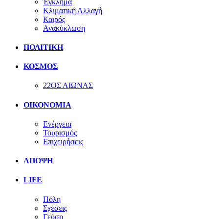
Έγκλημα
Κλιματική Αλλαγή
Καιρός
Ανακύκλωση
ΠΟΛΙΤΙΚΗ
ΚΟΣΜΟΣ
22ΟΣ ΑΙΩΝΑΣ
ΟΙΚΟΝΟΜΙΑ
Ενέργεια
Τουρισμός
Επιχειρήσεις
ΑΠΟΨΗ
LIFE
Πόλη
Σχέσεις
Γεύση