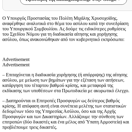
Ο Υπουργός Προστασίας του Πολίτη Μιχάλης Χρυσοχοϊδης,
αναφέρθηκε αναλυτικά στο θέμα του ασύλου κατά την συνεδρίαση
του Υπουργικού Συμβουλίου. Ας δούμε τις ειδικότερες ρυθμίσεις
του Σχεδίου Νόμου για τη διαδικασία αίτησης και χορήγησης
ασύλου, όπως ανακοινώθηκαν από τον κυβερνητικό εκπρόσωπο:
Advertisement
Advertisement
– Επιταχύνεται η διαδικασία χορήγησης (ή απόρριψης) της αίτησης
ασύλου, με μείωση των βημάτων για την εξέταση των αιτήσεων,
κατάργηση του τέταρτου βαθμού κρίσης, και μεταφορά της
εκδίκασης των υποθέσεων στα Πρωτοδικεία με ακυρωτικό έλεγχο.
– Διατηρούνται οι Επιτροπές Προσφυγών ως δεύτερος βαθμός
κρίσης. Η απόφαση αυτή είναι συνέπεια μελέτης των στατιστικών
δεδομένων τόσο της Υπηρεσίας Ασύλου, όσο και της Αρχής
Προσφυγών και των Δικαστηρίων. Αλλάζουμε την σύνθεση των
επιτροπών (δύο δικαστές και ένα μέλος από Ύπατη Αρμοστεία) και
προβλέπουμε τρεις δικαστές.