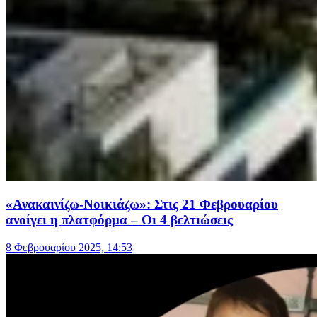
«Ανακαινίζω-Νοικιάζω»: Στις 21 Φεβρουαρίου
ανοίγει η πλατφόρμα – Οι 4 βελτιώσεις
8 Φεβρουαρίου 2025, 14:53