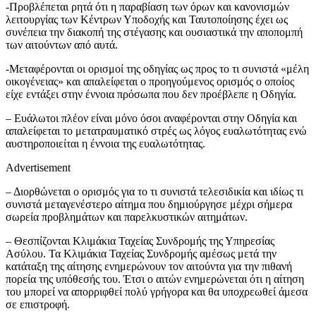
-Προβλέπεται ρητά ότι η παραβίαση των όρων και κανονισμών
λειτουργίας των Κέντρων Υποδοχής και Ταυτοποίησης έχει ως
συνέπεια την διακοπή της στέγασης και ουσιαστικά την αποπομπή
των αιτούντων από αυτά.
-Μεταφέρονται οι ορισμοί της οδηγίας ως προς το τι συνιστά «μέλη
οικογένειας» και απαλείφεται ο προηγούμενος ορισμός ο οποίος
είχε εντάξει στην έννοια πρόσωπα που δεν προέβλεπε η Οδηγία.
– Ευάλωτοι πλέον είναι μόνο όσοι αναφέρονται στην Οδηγία και
απαλείφεται το μετατραυματικό στρές ως λόγος ευαλωτότητας ενώ
αυστηροποιείται η έννοια της ευαλωτότητας.
Advertisement
– Διορθώνεται ο ορισμός για το τι συνιστά τελεσιδικία και ιδίως τι
συνιστά μεταγενέστερο αίτημα που δημιούργησε μέχρι σήμερα
σωρεία προβλημάτων και παρελκυστικών αιτημάτων.
– Θεσπίζονται Κλιμάκια Ταχείας Συνδρομής της Υπηρεσίας
Ασύλου. Τα Κλιμάκια Ταχείας Συνδρομής αμέσως μετά την
κατάταξη της αίτησης ενημερώνουν τον αιτούντα για την πιθανή
πορεία της υπόθεσής του. Έτσι ο αιτών ενημερώνεται ότι η αίτηση
του μπορεί να απορριφθεί πολύ γρήγορα και θα υποχρεωθεί άμεσα
σε επιστροφή.