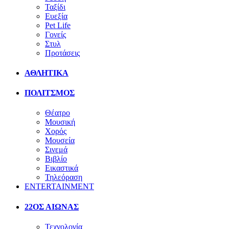
Ταξίδι
Ευεξία
Pet Life
Γονείς
Στυλ
Προτάσεις
ΑΘΛΗΤΙΚΑ
ΠΟΛΙΤΣΜΟΣ
Θέατρο
Μουσική
Χορός
Μουσεία
Σινεμά
Βιβλίο
Εικαστικά
Τηλεόραση
ENTERTAINMENT
22ΟΣ ΑΙΩΝΑΣ
Τεχνολογία