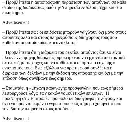
– Προβλέπεται η αυτοπρόσωπη παράσταση των αιτούντων σε κάθε
στάδιο της διαδικασίας, από την Υπηρεσία Ασύλου μέχρι και στα
δικαστήρια.
Advertisement
– Προβλέπεται πως οι επιδόσεις μπορούν να γίνουν όχι μόνο στους
αιτούντες αλλά και στους πληρεξούσιους δικηγόρους τους που
καθίστανται αυτοδικαίως και αντίκλητοι.
– Προβλέπεται ότι η διάρκεια του δελτίου αιτούντος άσυλο είναι
πλέον εννεάμηνης διάρκειας, προκειμένου να έρχονται πιο τακτικά
σε επαφή με τις αρχές και να καθίσταται ακόμα πιο ευχερής ο
εντοπισμός τους. Ενώ εξάλλου για πρώτη φορά συνδέεται η
διάρκεια των δελτίων με την έκδοση της απόφασης και όχι με την
επίδοση όπως συνέβαινε έως σήμερα.
– Σταματάει η «μηχανή παραγωγής προσφυγών» που έως σήμερα
λειτουργούσε λόγω των κακών νομοθετικών επιλογών. Η
προσφυγή στις Επιτροπές προϋποθέτει δικόγραφο με λόγους, και
όχι ένα προεντυπωμένο έγγραφο που έως σήμερα χορηγείτο από
την ίδια την υπηρεσία στους αιτούντες.
Advertisement