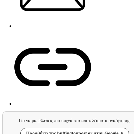
Για να μας βλέπεις πιο συχνά στα αποτελέσματα αναζήτησης
Προσθήκη της huffingtonpost.gr στην Google