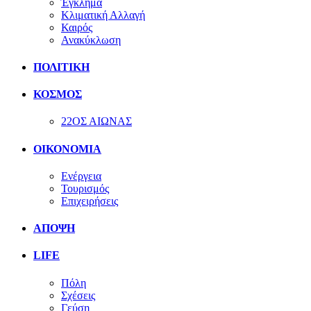
Έγκλημα
Κλιματική Αλλαγή
Καιρός
Ανακύκλωση
ΠΟΛΙΤΙΚΗ
ΚΟΣΜΟΣ
22ΟΣ ΑΙΩΝΑΣ
ΟΙΚΟΝΟΜΙΑ
Ενέργεια
Τουρισμός
Επιχειρήσεις
ΑΠΟΨΗ
LIFE
Πόλη
Σχέσεις
Γεύση