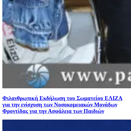
Φιλανθρωπική Εκδήλωση του Σωματείου ΕΛΙΖΑ
για την ενίσχυση των Νοσοκομειακών Μονάδων
Φροντίδας για την Ασφάλεια των Παιδιών