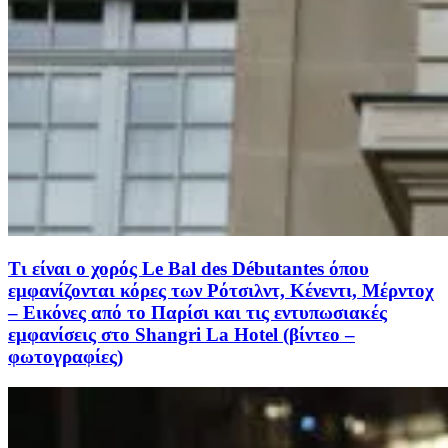
Τι είναι ο χορός Le Bal des Débutantes όπου
εμφανίζονται κόρες των Ρότσιλντ, Κένεντι, Μέρντοχ
– Εικόνες από το Παρίσι και τις εντυπωσιακές
εμφανίσεις στο Shangri La Hotel (βίντεο –
φωτογραφίες)