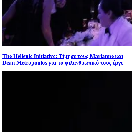
The Hellenic Initiative: Τίμησε τους Marianne και
Dean Metropoulos για το φιλανθρωπικό τους έργο