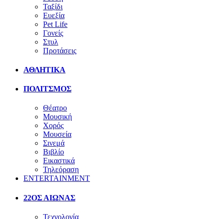
Ταξίδι
Ευεξία
Pet Life
Γονείς
Στυλ
Προτάσεις
ΑΘΛΗΤΙΚΑ
ΠΟΛΙΤΣΜΟΣ
Θέατρο
Μουσική
Χορός
Μουσεία
Σινεμά
Βιβλίο
Εικαστικά
Τηλεόραση
ENTERTAINMENT
22ΟΣ ΑΙΩΝΑΣ
Τεχνολογία