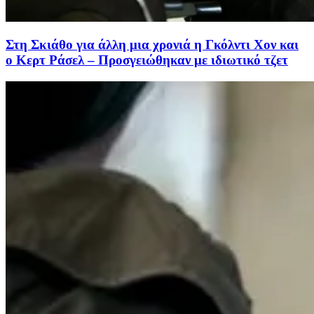
Στη Σκιάθο για άλλη μια χρονιά η Γκόλντι Χον και
ο Κερτ Ράσελ – Προσγειώθηκαν με ιδιωτικό τζετ