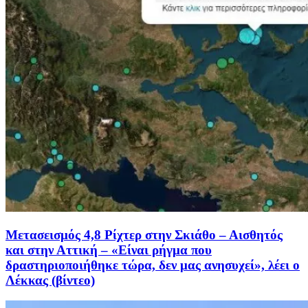
Μετασεισμός 4,8 Ρίχτερ στην Σκιάθο – Αισθητός
και στην Αττική – «Είναι ρήγμα που
δραστηριοποιήθηκε τώρα, δεν μας ανησυχεί», λέει ο
Λέκκας (βίντεο)