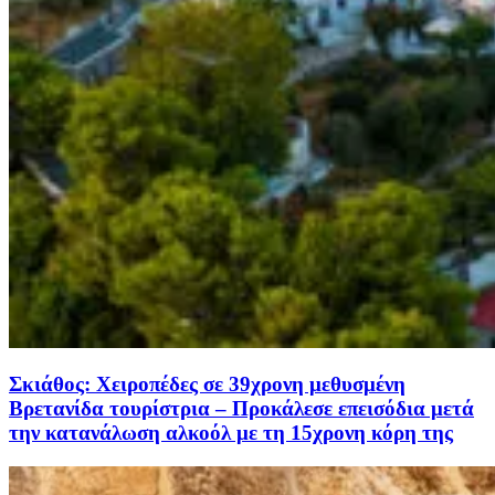
Σκιάθος: Χειροπέδες σε 39χρονη μεθυσμένη
Βρετανίδα τουρίστρια – Προκάλεσε επεισόδια μετά
την κατανάλωση αλκοόλ με τη 15χρονη κόρη της