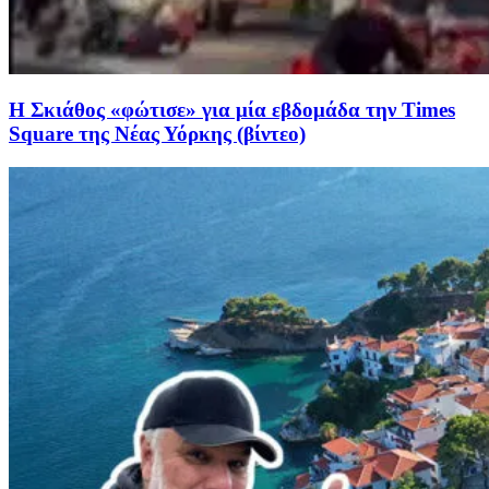
Η Σκιάθος «φώτισε» για μία εβδομάδα την Times
Square της Νέας Υόρκης (βίντεο)