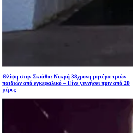
Θλίψη στην Σκιάθο: Νεκρή 38χρονη μητέρα τριών
παιδιών από εγκεφαλικό – Είχε γεννήσει πριν από 20
μέρες