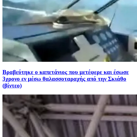
Βραβεύτηκε ο καπετάνιος που μετέφερε και έσωσε
3χρονο εν μέσω θαλασσοταραχής από την Σκιάθο
(βίντεο)