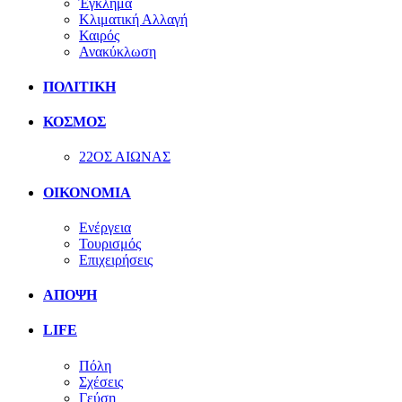
Έγκλημα
Κλιματική Αλλαγή
Καιρός
Ανακύκλωση
ΠΟΛΙΤΙΚΗ
ΚΟΣΜΟΣ
22ΟΣ ΑΙΩΝΑΣ
ΟΙΚΟΝΟΜΙΑ
Ενέργεια
Τουρισμός
Επιχειρήσεις
ΑΠΟΨΗ
LIFE
Πόλη
Σχέσεις
Γεύση