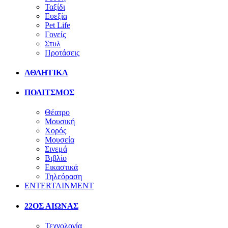
Ταξίδι
Ευεξία
Pet Life
Γονείς
Στυλ
Προτάσεις
ΑΘΛΗΤΙΚΑ
ΠΟΛΙΤΣΜΟΣ
Θέατρο
Μουσική
Χορός
Μουσεία
Σινεμά
Βιβλίο
Εικαστικά
Τηλεόραση
ENTERTAINMENT
22ΟΣ ΑΙΩΝΑΣ
Τεχνολογία