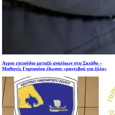
Αγριο επεισόδιο μεταξύ ανηλίκων στη Σκιάθο –
Μαθητές Γυμνασίου έδωσαν «ραντεβού για ξύλο»