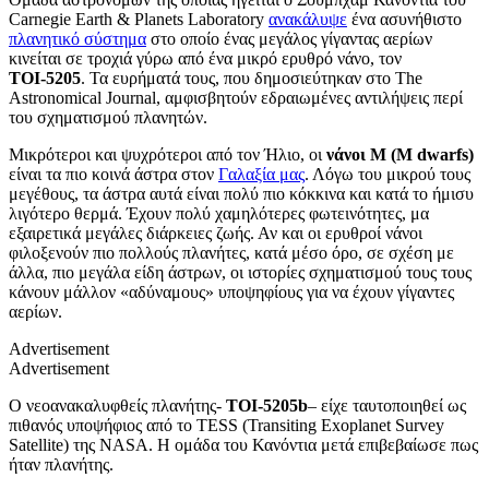
Carnegie Earth & Planets Laboratory
ανακάλυψε
ένα ασυνήθιστο
πλανητικό σύστημα
στο οποίο ένας μεγάλος γίγαντας αερίων
κινείται σε τροχιά γύρω από ένα μικρό ερυθρό νάνο, τον
ΤΟΙ-5205
. Τα ευρήματά τους, που δημοσιεύτηκαν στο
The
Astronomical Journal,
αμφισβητούν εδραιωμένες αντιλήψεις περί
του σχηματισμού πλανητών.
Μικρότεροι και ψυχρότεροι από τον Ήλιο, οι
νάνοι Μ (
M dwarfs)
είναι τα πιο κοινά άστρα στον
Γαλαξία μας
. Λόγω του μικρού τους
μεγέθους, τα άστρα αυτά είναι πολύ πιο κόκκινα και κατά το ήμισυ
λιγότερο θερμά. Έχουν πολύ χαμηλότερες φωτεινότητες, μα
εξαιρετικά μεγάλες διάρκειες ζωής. Αν και οι ερυθροί νάνοι
φιλοξενούν πιο πολλούς πλανήτες, κατά μέσο όρο, σε σχέση με
άλλα, πιο μεγάλα είδη άστρων, οι ιστορίες σχηματισμού τους τους
κάνουν μάλλον «αδύναμους» υποψηφίους για να έχουν γίγαντες
αερίων.
Advertisement
Advertisement
Ο νεοανακαλυφθείς πλανήτης-
TOI-5205b
– είχε ταυτοποιηθεί ως
πιθανός υποψήφιος από το
TESS (Transiting Exoplanet Survey
Satellite)
της
NASA.
Η ομάδα του Κανόντια μετά επιβεβαίωσε πως
ήταν πλανήτης.