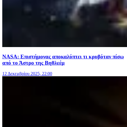
NASA: Επιστήμονας αποκαλύπτει τι κρυβόταν πίσω
από το Άστρο της Βηθλεέμ
12 Δεκεμβρίου 2025, 22:00