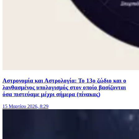
Αστρονομία και Αστρολογία: Το 13ο ζώδιο και ο
λανθασμένος υπολογισμός στον οποίο βασίζονται
όσα πιστεύαμε μέχρι σήμερα (πίνακας)
15 Μαρτίου 2026, 8:29