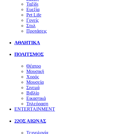
Ταξίδι
Ευεξία
Pet Life
Γονείς
Στυλ
Προτάσεις
ΑΘΛΗΤΙΚΑ
ΠΟΛΙΤΣΜΟΣ
Θέατρο
Μουσική
Χορός
Μουσεία
Σινεμά
Βιβλίο
Εικαστικά
Τηλεόραση
ENTERTAINMENT
22ΟΣ ΑΙΩΝΑΣ
Τεχνολογία