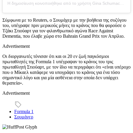
Η δημοσίευση κοινοποιήθηκε από το χρήστη Gina Schumacher (@gina_schumacher)
Σύμφωνα με το Reuters, ο Σουμάχερ με την βοήθεια της συζύγου
του, υπέγραψε πριν μερικούς μήνες το κράνος που θα φορούσε ο
Τζάκι Στιούαρτ για τον φιλανθρωπικό αγώνα Race Against
Dementia, που έλαβε χώρα στο Bahrain Grand Prix τον Απρίλιο.
Advertisement
Οι διοργανωτές τόνισαν ότι και οι 20 εν ζωή παγκόσμιοι
πρωταθλητές της Formula 1 υπέγραψαν το κράνος του τρις
πρωταθλητή Στιούαρτ, με τον ίδιο να περιγράφει ότι «είναι υπέροχο
που ο Μίκαελ κατάφερε να υπογράψει το κράνος για ένα τόσο
σημαντικό λόγο και για μία ασθένεια στην οποία δεν υπάρχει
θεραπεία».
Advertisement
Formula 1
Σουμάχερ