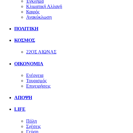
Έγκλημα
Κλιματική Αλλαγή
Καιρός
Ανακύκλωση
ΠΟΛΙΤΙΚΗ
ΚΟΣΜΟΣ
22ΟΣ ΑΙΩΝΑΣ
ΟΙΚΟΝΟΜΙΑ
Ενέργεια
Τουρισμός
Επιχειρήσεις
ΑΠΟΨΗ
LIFE
Πόλη
Σχέσεις
Γεύση