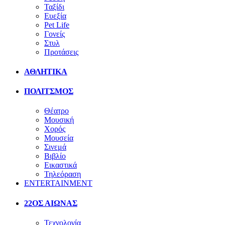
Ταξίδι
Ευεξία
Pet Life
Γονείς
Στυλ
Προτάσεις
ΑΘΛΗΤΙΚΑ
ΠΟΛΙΤΣΜΟΣ
Θέατρο
Μουσική
Χορός
Μουσεία
Σινεμά
Βιβλίο
Εικαστικά
Τηλεόραση
ENTERTAINMENT
22ΟΣ ΑΙΩΝΑΣ
Τεχνολογία