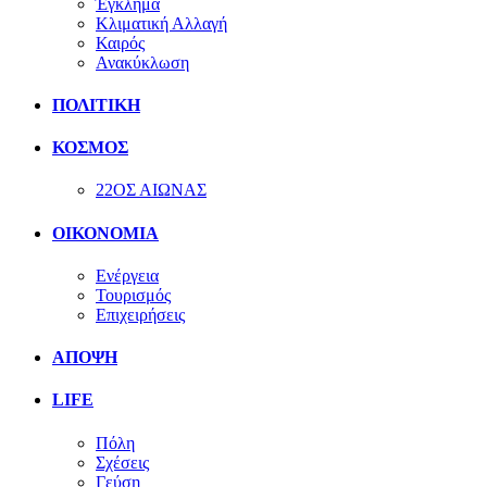
Έγκλημα
Κλιματική Αλλαγή
Καιρός
Ανακύκλωση
ΠΟΛΙΤΙΚΗ
ΚΟΣΜΟΣ
22ΟΣ ΑΙΩΝΑΣ
ΟΙΚΟΝΟΜΙΑ
Ενέργεια
Τουρισμός
Επιχειρήσεις
ΑΠΟΨΗ
LIFE
Πόλη
Σχέσεις
Γεύση