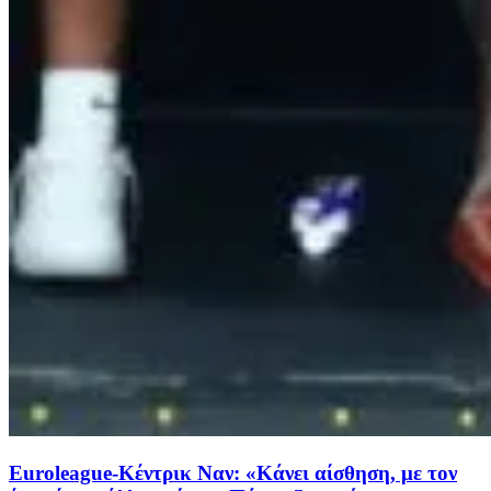
Euroleague-Κέντρικ Ναν: «Κάνει αίσθηση, με τον