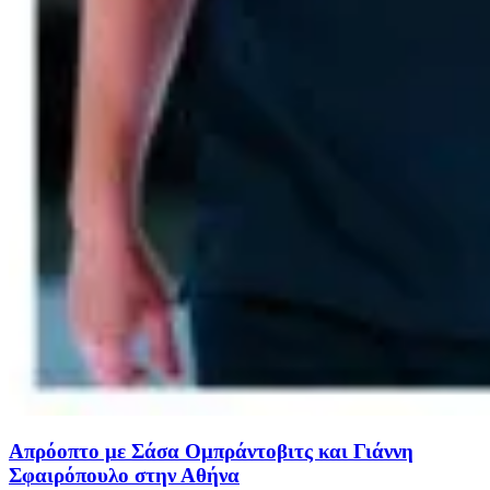
Απρόοπτο με Σάσα Ομπράντοβιτς και Γιάννη
Σφαιρόπουλο στην Αθήνα