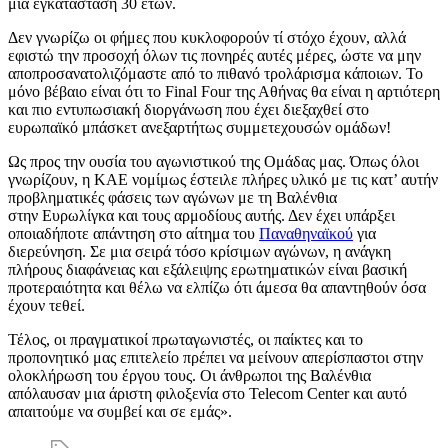
μια εγκατάσταση 30 ετών.
Δεν γνωρίζω οι φήμες που κυκλοφορούν τί στόχο έχουν, αλλά
εφιστώ την προσοχή όλων τις πονηρές αυτές μέρες, ώστε να μην
αποπροσανατολιζόμαστε από το πιθανό τρολάρισμα κάποιων. Το
μόνο βέβαιο είναι ότι το Final Four της Αθήνας θα είναι η αρτιότερη
και πιο εντυπωσιακή διοργάνωση που έχει διεξαχθεί στο
ευρωπαϊκό μπάσκετ ανεξαρτήτως συμμετεχουσών ομάδων!
Ως προς την ουσία του αγωνιστικού της Ομάδας μας. Όπως όλοι
γνωρίζουν, η ΚΑΕ νομίμως έστειλε πλήρες υλικό με τις κατ’ αυτήν
προβληματικές φάσεις των αγώνων με τη Βαλένθια
στην Ευρωλίγκα και τους αρμοδίους αυτής. Δεν έχει υπάρξει
οποιαδήποτε απάντηση στο αίτημα του
Παναθηναϊκού
για
διερεύνηση. Σε μια σειρά τόσο κρίσιμων αγώνων, η ανάγκη
πλήρους διαφάνειας και εξάλειψης ερωτηματικών είναι βασική
προτεραιότητα και θέλω να ελπίζω ότι άμεσα θα απαντηθούν όσα
έχουν τεθεί.
Τέλος, οι πραγματικοί πρωταγωνιστές, οι παίκτες και το
προπονητικό μας επιτελείο πρέπει να μείνουν απερίσπαστοι στην
ολοκλήρωση του έργου τους. Οι άνθρωποι της Βαλένθια
απόλαυσαν μια άριστη φιλοξενία στο Telecom Center και αυτό
απαιτούμε να συμβεί και σε εμάς».