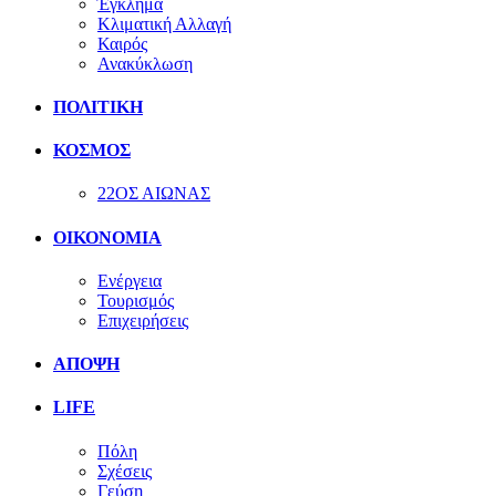
Έγκλημα
Κλιματική Αλλαγή
Καιρός
Ανακύκλωση
ΠΟΛΙΤΙΚΗ
ΚΟΣΜΟΣ
22ΟΣ ΑΙΩΝΑΣ
ΟΙΚΟΝΟΜΙΑ
Ενέργεια
Τουρισμός
Επιχειρήσεις
ΑΠΟΨΗ
LIFE
Πόλη
Σχέσεις
Γεύση