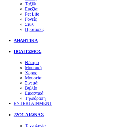
Ταξίδι
Ευεξία
Pet Life
Γονείς
Στυλ
Προτάσεις
ΑΘΛΗΤΙΚΑ
ΠΟΛΙΤΣΜΟΣ
Θέατρο
Μουσική
Χορός
Μουσεία
Σινεμά
Βιβλίο
Εικαστικά
Τηλεόραση
ENTERTAINMENT
22ΟΣ ΑΙΩΝΑΣ
Τεχνολογία