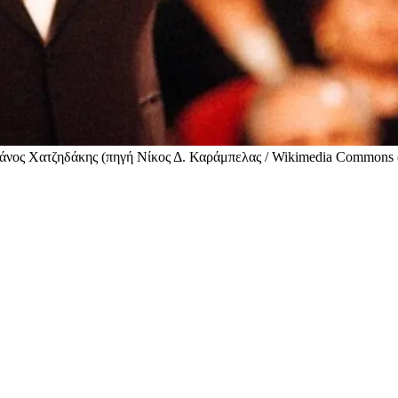
 Μάνος Χατζηδάκης (πηγή Νίκος Δ. Καράμπελας / Wikimedia Commons