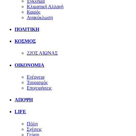
Έγκλημα
Κλιματική Αλλαγή
Καιρός
Ανακύκλωση
ΠΟΛΙΤΙΚΗ
ΚΟΣΜΟΣ
22ΟΣ ΑΙΩΝΑΣ
ΟΙΚΟΝΟΜΙΑ
Ενέργεια
Τουρισμός
Επιχειρήσεις
ΑΠΟΨΗ
LIFE
Πόλη
Σχέσεις
Γεύση