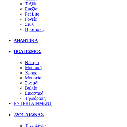
Ταξίδι
Ευεξία
Pet Life
Γονείς
Στυλ
Προτάσεις
ΑΘΛΗΤΙΚΑ
ΠΟΛΙΤΣΜΟΣ
Θέατρο
Μουσική
Χορός
Μουσεία
Σινεμά
Βιβλίο
Εικαστικά
Τηλεόραση
ENTERTAINMENT
22ΟΣ ΑΙΩΝΑΣ
Τεχνολογία