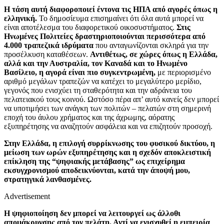
Η τάση αυτή διαφοροποιεί έντονα τις ΗΠΑ από αγορές όπως η
ελληνική.
Το δημοσίευμα επισημαίνει ότι όλα αυτά μπορεί να
είναι αποτέλεσμα του διαφορετικού οικοσυστήματος.
Στις
Ηνωμένες Πολιτείες δραστηριοποιούνται περισσότερα από
4.000 τραπεζικά ιδρύματα
που ανταγωνίζονται σκληρά για την
προσέλκυση καταθέσεων.
Αντιθέτως, σε χώρες όπως η Ελλάδα,
αλλά και την Αυστραλία, τον Καναδά και το Ηνωμένο
Βασίλειο, η αγορά είναι πιο συγκεντρωμένη,
με περιορισμένο
αριθμό μεγάλων τραπεζών να κατέχει το μεγαλύτερο μερίδιο,
γεγονός που ενισχύει τη σταθερότητα και την αδράνεια του
πελατειακού τους κοινού. Ωστόσο πέρα απ’ αυτό κανείς δεν μπορεί
να υποτιμήσει των ανάγκη των πολιτών – πελατών στη σημερινή
εποχή του άυλου χρήματος και της άχρωμης, αόρατης
εξυπηρέτησης να αναζητούν ασφάλεια και να επιζητούν προσοχή.
Στην Ελλάδα, η επιλογή συρρίκνωσης του φυσικού δικτύου, η
μείωση των ωρών εξυπηρέτησης και η σχεδόν αποκλειστική
επίκληση της “ψηφιακής μετάβασης” ως επιχείρημα
εκσυγχρονισμού αποδεικνύονται, κατά την άποψή μου,
στρατηγικά λανθασμένες.
Advertisement
Η ψηφιοποίηση δεν μπορεί να λειτουργεί ως άλλοθι
απομάκρυνσης από τον πελάτη. Αντί να ενισχυθεί η εμπειρία