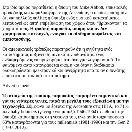
Στο ίδιο άρθρο παρατίθεται η άποψη του Mike Abbott, επικεφαλής
τραπεζικής και κεφαλαιαγορών της Accenture, ο οποίος επισημαίνει
ότι για πολλούς πολίτες η ύπαρξη ενός φυσικού καταστήματος
λειτουργεί ως απτή επιβεβαίωση του χώρου όπου “βρίσκονται” τα
χρήματά τους.
Η φυσική παρουσία, ακόμη και αν δεν
χρησιμοποιείται συχνά, ενισχύει το αίσθημα ασφάλειας και
εμπιστοσύνης.
Οι αμερικανικές τράπεζες παρατηρούν ότι η εγγύτητα ενός
καταστήματος αυξάνει σημαντικά την πιθανότητα ένας
ενδιαφερόμενος να προχωρήσει στο άνοιγμα λογαριασμού. Το
φαινόμενο αυτό καταγράφεται ακόμη και όταν η διαδικασία
ολοκληρώνεται ηλεκτρονικά και ανεξάρτητα από το αν ο πελάτης
επισκέπτεται τακτικά το κατάστημα.
Advertisement
Το στοιχείο της φυσικής παρουσίας παραμένει σημαντικό και
για τις νεότερες γενιές, παρά τη μεγάλη τους εξοικείωση με την
τεχνολογία
. Σύμφωνα με έρευνα της Accenture στις ΗΠΑ, το 71%
των baby boomers (γεννημένοι μεταξύ 1946-1964) επιθυμεί την
ύπαρξη καταστήματος στη γειτονιά του, ενώ αντίστοιχα ποσοστά
63% καταγράφονται για τους millennials (1981-1996) και την Gen Z
(1997-2012).