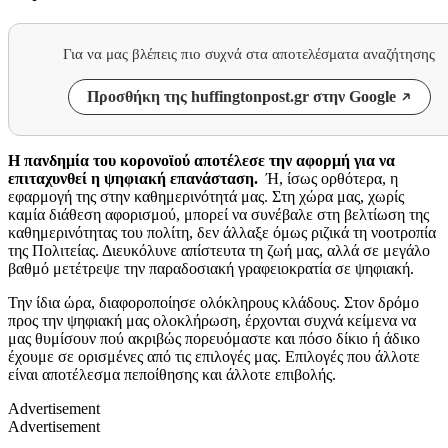
Για να μας βλέπεις πιο συχνά στα αποτελέσματα αναζήτησης
Προσθήκη της huffingtonpost.gr στην Google
Η πανδημία του κορονοϊού αποτέλεσε την αφορμή για να
επιταχυνθεί η ψηφιακή επανάσταση.
Ή, ίσως ορθότερα, η
εφαρμογή της στην καθημερινότητά μας. Στη χώρα μας, χωρίς
καμία διάθεση αφορισμού, μπορεί να συνέβαλε στη βελτίωση της
καθημερινότητας του πολίτη, δεν άλλαξε όμως ριζικά τη νοοτροπία
της Πολιτείας. Διευκόλυνε απίστευτα τη ζωή μας, αλλά σε μεγάλο
βαθμό μετέτρεψε την παραδοσιακή γραφειοκρατία σε ψηφιακή.
Την ίδια ώρα, διαφοροποίησε ολόκληρους κλάδους. Στον δρόμο
προς την ψηφιακή μας ολοκλήρωση, έρχονται συχνά κείμενα να
μας θυμίσουν πού ακριβώς πορευόμαστε και πόσο δίκιο ή άδικο
έχουμε σε ορισμένες από τις επιλογές μας. Επιλογές που άλλοτε
είναι αποτέλεσμα πεποίθησης και άλλοτε επιβολής.
Advertisement
Advertisement