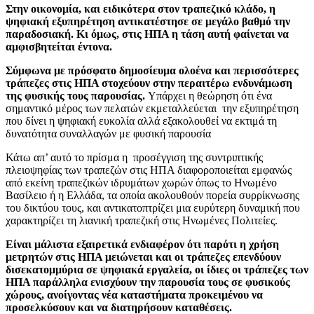
Στην οικονομία, και ειδικότερα στον τραπεζικό κλάδο, η
ψηφιακή εξυπηρέτηση αντικατέστησε σε μεγάλο βαθμό την
παραδοσιακή. Κι όμως, στις ΗΠΑ η τάση αυτή φαίνεται να
αμφισβητείται έντονα.
Σύμφωνα με πρόσφατο δημοσίευμα ολοένα και περισσότερες
τράπεζες στις ΗΠΑ στοχεύουν στην περαιτέρω ενδυνάμωση
της φυσικής τους παρουσίας.
Υπάρχει η θεώρηση ότι ένα
σημαντικό μέρος των πελατών εκμεταλλεύεται την εξυπηρέτηση
που δίνει η ψηφιακή ευκολία αλλά εξακολουθεί να εκτιμά τη
δυνατότητα συναλλαγών με φυσική παρουσία
Κάτω απ’ αυτό το πρίσμα η προσέγγιση της συντριπτικής
πλειοψηφίας των τραπεζών στις ΗΠΑ διαφοροποιείται εμφανώς
από εκείνη τραπεζικών ιδρυμάτων χωρών όπως το Ηνωμένο
Βασίλειο ή η Ελλάδα, τα οποία ακολουθούν πορεία συρρίκνωσης
του δικτύου τους, και αντικατοπτρίζει μια ευρύτερη δυναμική που
χαρακτηρίζει τη λιανική τραπεζική στις Ηνωμένες Πολιτείες.
Είναι μάλιστα εξαιρετικά ενδιαφέρον ότι παρότι η χρήση
μετρητών στις ΗΠΑ μειώνεται και οι τράπεζες επενδύουν
δισεκατομμύρια σε ψηφιακά εργαλεία, οι ίδιες οι τράπεζες των
ΗΠΑ παράλληλα ενισχύουν την παρουσία τους σε φυσικούς
χώρους, ανοίγοντας νέα καταστήματα προκειμένου να
προσελκύσουν και να διατηρήσουν καταθέσεις.