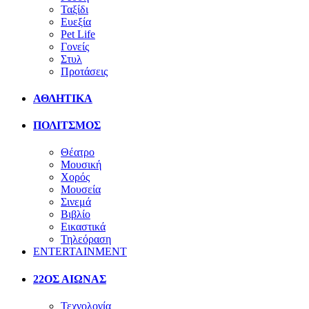
Ταξίδι
Ευεξία
Pet Life
Γονείς
Στυλ
Προτάσεις
ΑΘΛΗΤΙΚΑ
ΠΟΛΙΤΣΜΟΣ
Θέατρο
Μουσική
Χορός
Μουσεία
Σινεμά
Βιβλίο
Εικαστικά
Τηλεόραση
ENTERTAINMENT
22ΟΣ ΑΙΩΝΑΣ
Τεχνολογία