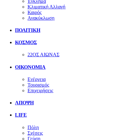
Έγκλημα
Κλιματική Αλλαγή
Καιρός
Ανακύκλωση
ΠΟΛΙΤΙΚΗ
ΚΟΣΜΟΣ
22ΟΣ ΑΙΩΝΑΣ
ΟΙΚΟΝΟΜΙΑ
Ενέργεια
Τουρισμός
Επιχειρήσεις
ΑΠΟΨΗ
LIFE
Πόλη
Σχέσεις
Γεύση