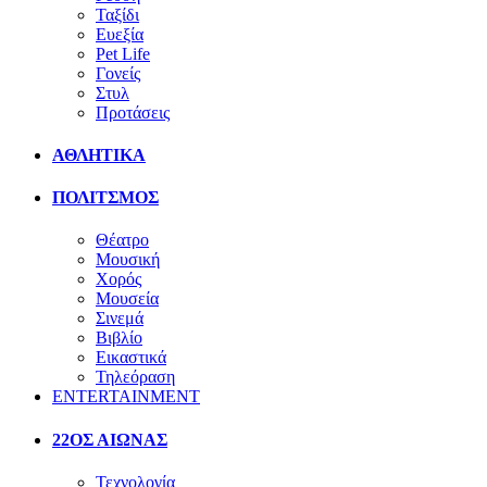
Ταξίδι
Ευεξία
Pet Life
Γονείς
Στυλ
Προτάσεις
ΑΘΛΗΤΙΚΑ
ΠΟΛΙΤΣΜΟΣ
Θέατρο
Μουσική
Χορός
Μουσεία
Σινεμά
Βιβλίο
Εικαστικά
Τηλεόραση
ENTERTAINMENT
22ΟΣ ΑΙΩΝΑΣ
Τεχνολογία