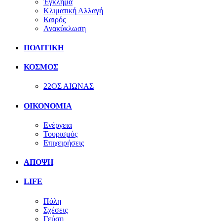
Έγκλημα
Κλιματική Αλλαγή
Καιρός
Ανακύκλωση
ΠΟΛΙΤΙΚΗ
ΚΟΣΜΟΣ
22ΟΣ ΑΙΩΝΑΣ
ΟΙΚΟΝΟΜΙΑ
Ενέργεια
Τουρισμός
Επιχειρήσεις
ΑΠΟΨΗ
LIFE
Πόλη
Σχέσεις
Γεύση