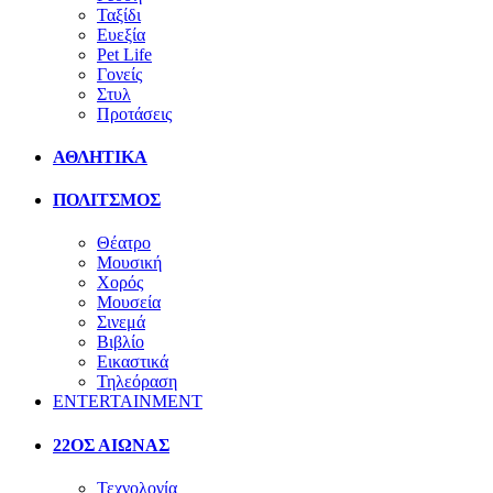
Ταξίδι
Ευεξία
Pet Life
Γονείς
Στυλ
Προτάσεις
ΑΘΛΗΤΙΚΑ
ΠΟΛΙΤΣΜΟΣ
Θέατρο
Μουσική
Χορός
Μουσεία
Σινεμά
Βιβλίο
Εικαστικά
Τηλεόραση
ENTERTAINMENT
22ΟΣ ΑΙΩΝΑΣ
Τεχνολογία