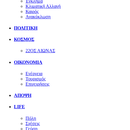
Έγκλημα
Κλιματική Αλλαγή
Καιρός
Ανακύκλωση
ΠΟΛΙΤΙΚΗ
ΚΟΣΜΟΣ
22ΟΣ ΑΙΩΝΑΣ
ΟΙΚΟΝΟΜΙΑ
Ενέργεια
Τουρισμός
Επιχειρήσεις
ΑΠΟΨΗ
LIFE
Πόλη
Σχέσεις
Γεύση