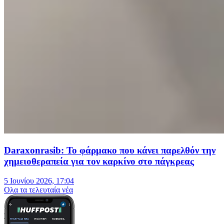
Daraxonrasib: Το φάρμακο που κάνει παρελθόν την
χημειοθεραπεία για τον καρκίνο στο πάγκρεας
5 Ιουνίου 2026, 17:04
Oλα τα τελευταία νέα