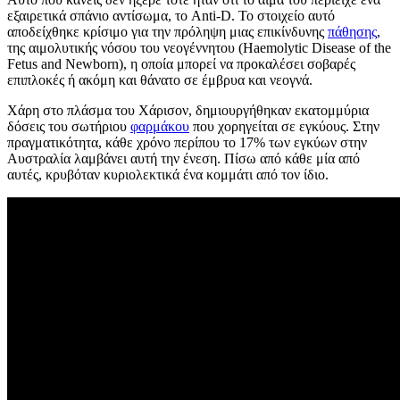
εξαιρετικά σπάνιο αντίσωμα, το Anti-D. Το στοιχείο αυτό
αποδείχθηκε κρίσιμο για την πρόληψη μιας επικίνδυνης
πάθησης
,
της αιμολυτικής νόσου του νεογέννητου (Haemolytic Disease of the
Fetus and Newborn), η οποία μπορεί να προκαλέσει σοβαρές
επιπλοκές ή ακόμη και θάνατο σε έμβρυα και νεογνά.
Χάρη στο πλάσμα του Χάρισον, δημιουργήθηκαν εκατομμύρια
δόσεις του σωτήριου
φαρμάκου
που χορηγείται σε εγκύους. Στην
πραγματικότητα, κάθε χρόνο περίπου το 17% των εγκύων στην
Αυστραλία λαμβάνει αυτή την ένεση. Πίσω από κάθε μία από
αυτές, κρυβόταν κυριολεκτικά ένα κομμάτι από τον ίδιο.