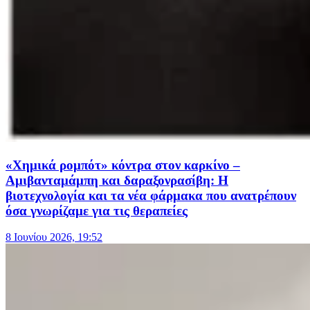
«Χημικά ρομπότ» κόντρα στον καρκίνο –
Αμιβανταμάμπη και δαραξονρασίβη: Η
βιοτεχνολογία και τα νέα φάρμακα που ανατρέπουν
όσα γνωρίζαμε για τις θεραπείες
8 Ιουνίου 2026, 19:52