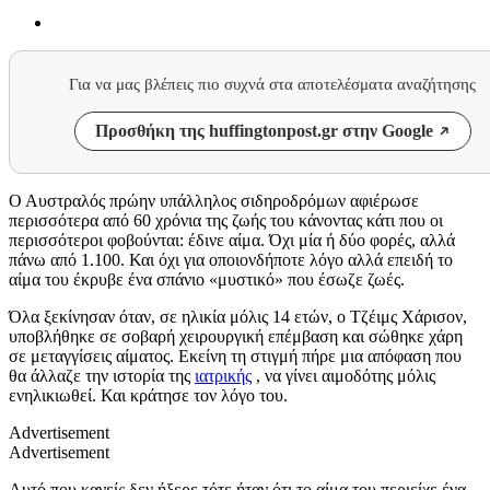
Για να μας βλέπεις πιο συχνά στα αποτελέσματα αναζήτησης
Προσθήκη της huffingtonpost.gr στην Google
Ο Αυστραλός πρώην υπάλληλος σιδηροδρόμων αφιέρωσε
περισσότερα από 60 χρόνια της ζωής του κάνοντας κάτι που οι
περισσότεροι φοβούνται: έδινε αίμα. Όχι μία ή δύο φορές, αλλά
πάνω από 1.100. Και όχι για οποιονδήποτε λόγο αλλά επειδή το
αίμα του έκρυβε ένα σπάνιο «μυστικό» που έσωζε ζωές.
Όλα ξεκίνησαν όταν, σε ηλικία μόλις 14 ετών, ο Τζέιμς Χάρισον,
υποβλήθηκε σε σοβαρή χειρουργική επέμβαση και σώθηκε χάρη
σε μεταγγίσεις αίματος. Εκείνη τη στιγμή πήρε μια απόφαση που
θα άλλαζε την ιστορία της
ιατρικής
, να γίνει αιμοδότης μόλις
ενηλικιωθεί. Και κράτησε τον λόγο του.
Advertisement
Advertisement
Αυτό που κανείς δεν ήξερε τότε ήταν ότι το αίμα του περιείχε ένα