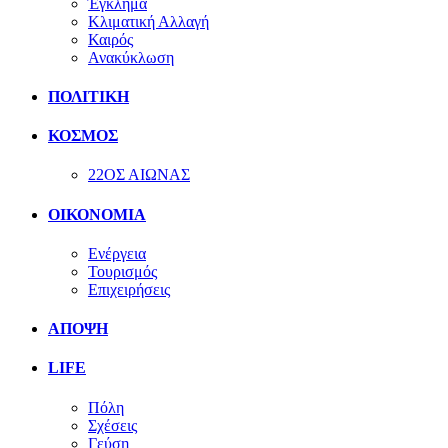
Έγκλημα
Κλιματική Αλλαγή
Καιρός
Ανακύκλωση
ΠΟΛΙΤΙΚΗ
ΚΟΣΜΟΣ
22ΟΣ ΑΙΩΝΑΣ
ΟΙΚΟΝΟΜΙΑ
Ενέργεια
Τουρισμός
Επιχειρήσεις
ΑΠΟΨΗ
LIFE
Πόλη
Σχέσεις
Γεύση