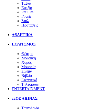
Ταξίδι
Ευεξία
Pet Life
Γονείς
Στυλ
Προτάσεις
ΑΘΛΗΤΙΚΑ
ΠΟΛΙΤΣΜΟΣ
Θέατρο
Μουσική
Χορός
Μουσεία
Σινεμά
Βιβλίο
Εικαστικά
Τηλεόραση
ENTERTAINMENT
22ΟΣ ΑΙΩΝΑΣ
Τεχνολογία