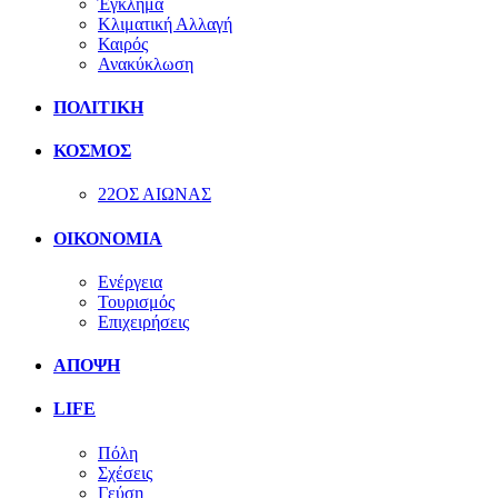
Έγκλημα
Κλιματική Αλλαγή
Καιρός
Ανακύκλωση
ΠΟΛΙΤΙΚΗ
ΚΟΣΜΟΣ
22ΟΣ ΑΙΩΝΑΣ
ΟΙΚΟΝΟΜΙΑ
Ενέργεια
Τουρισμός
Επιχειρήσεις
ΑΠΟΨΗ
LIFE
Πόλη
Σχέσεις
Γεύση