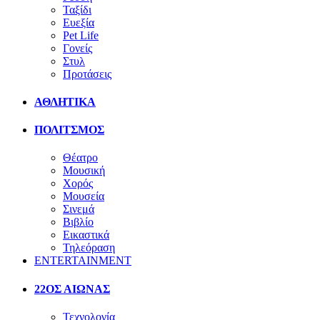
Ταξίδι
Ευεξία
Pet Life
Γονείς
Στυλ
Προτάσεις
ΑΘΛΗΤΙΚΑ
ΠΟΛΙΤΣΜΟΣ
Θέατρο
Μουσική
Χορός
Μουσεία
Σινεμά
Βιβλίο
Εικαστικά
Τηλεόραση
ENTERTAINMENT
22ΟΣ ΑΙΩΝΑΣ
Τεχνολογία