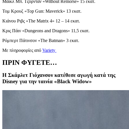
Μάικλ Μπ. Τζόρνταν «Without Remorse» 15 εκατ.
Τομ Κρουζ «Top Gun: Maverick» 13 εκατ.
Κιάνου Ριβς «The Matrix 4» 12 – 14 εκατ.
Κρις Πάιν «Dungeons and Dragons» 11,5 εκατ.
Ρόμπερτ Πάτινσον «The Batman» 3 εκατ.
Με πληροφορίες από
Variety
ΠΡΙΝ ΦΥΓΕΤΕ…
Η Σκάρλετ Γιόχανσον κατέθεσε αγωγή κατά της
Disney για την ταινία «Black Widow»