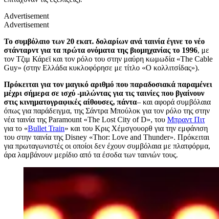
Advertisement
Advertisement
Το συμβόλαιο των 20 εκατ. δολαρίων ανά ταινία έγινε το νέο
στάνταρντ για τα πρώτα ονόματα της βιομηχανίας το 1996
, με
τον Τζιμ Κάρεϊ και τον ρόλο του στην μαύρη κωμωδία «The Cable
Guy» (στην Ελλάδα κυκλοφόρησε με τίτλο «Ο κολλιτσίδας»).
Πρόκειται για τον μαγικό αριθμό που παραδοσιακά παραμένει
μέχρι σήμερα σε ισχύ -μιλώντας για τις ταινίες που βγαίνουν
στις κινηματογραφικές αίθουσες, πάντα
– και αφορά συμβόλαια
όπως για παράδειγμα, της Σάντρα Μπούλοκ για τον ρόλο της στην
νέα ταινία της Paramount «The Lost City of D», του
Μπραντ Πιτ
για το «
Bullet Train
» και του Κρις Χέμσγουορθ για την εμφάνιση
του στην ταινία της
Disney
«Thor: Love and Thunder». Πρόκειται
για πρωταγωνιστές οι οποίοι δεν έχουν συμβόλαια με πλατφόρμα,
άρα λαμβάνουν μερίδιο από τα έσοδα των ταινιών τους.