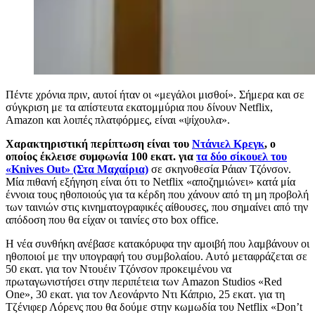
Πέντε χρόνια πριν, αυτοί ήταν οι «μεγάλοι μισθοί». Σήμερα και σε
σύγκριση με τα απίστευτα εκατομμύρια που δίνουν Netflix,
Amazon και λοιπές πλατφόρμες, είναι «ψίχουλα».
Χαρακτηριστική περίπτωση είναι του
Ντάνιελ Κρεγκ
, ο
οποίος έκλεισε συμφωνία 100 εκατ. για
τα δύο σίκουελ του
«Knives Out» (Στα Μαχαίρια)
σε σκηνοθεσία Ράιαν Τζόνσον.
Μία πιθανή εξήγηση είναι ότι το Netflix «αποζημιώνει» κατά μία
έννοια τους ηθοποιούς για τα κέρδη που χάνουν από τη μη προβολή
των ταινιών στις κινηματογραφικές αίθουσες, που σημαίνει από την
απόδοση που θα είχαν οι ταινίες στο box office.
Η νέα συνθήκη ανέβασε κατακόρυφα την αμοιβή που λαμβάνουν οι
ηθοποιοί με την υπογραφή του συμβολαίου. Αυτό μεταφράζεται σε
50 εκατ. για τον Ντουέιν Τζόνσον προκειμένου να
πρωταγωνιστήσει στην περιπέτεια των Amazon Studios «Red
One», 30 εκατ. για τον Λεονάρντο Ντι Κάπριο, 25 εκατ. για τη
Τζένιφερ Λόρενς που θα δούμε στην κωμωδία του
Netflix
«
Don’t