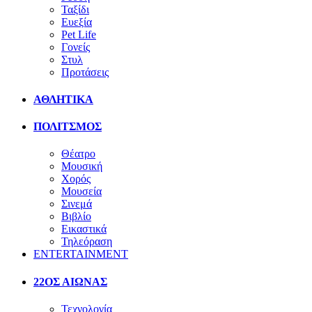
Ταξίδι
Ευεξία
Pet Life
Γονείς
Στυλ
Προτάσεις
ΑΘΛΗΤΙΚΑ
ΠΟΛΙΤΣΜΟΣ
Θέατρο
Μουσική
Χορός
Μουσεία
Σινεμά
Βιβλίο
Εικαστικά
Τηλεόραση
ENTERTAINMENT
22ΟΣ ΑΙΩΝΑΣ
Τεχνολογία