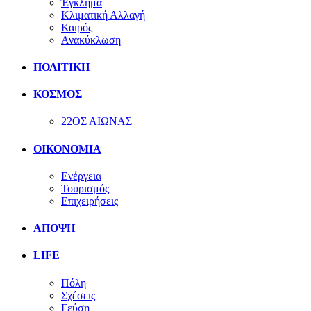
Έγκλημα
Κλιματική Αλλαγή
Καιρός
Ανακύκλωση
ΠΟΛΙΤΙΚΗ
ΚΟΣΜΟΣ
22ΟΣ ΑΙΩΝΑΣ
ΟΙΚΟΝΟΜΙΑ
Ενέργεια
Τουρισμός
Επιχειρήσεις
ΑΠΟΨΗ
LIFE
Πόλη
Σχέσεις
Γεύση