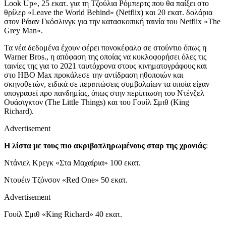
Look Up
», 25 εκατ. για τη Τζούλια Ρόμπερτς που θα παίξει στο
θρίλερ «Leave the World Behind» (
Netflix) και 20 εκατ. δολάρια
σ
τον
Ράιαν Γκόσλινγκ
για την κατασκοπική ταινία του
Netflix
«
The
Grey
Man»
.
Τα νέα δεδομένα έχουν φέρει πονοκέφαλο σε στούντιο όπως η
Warner Bros., η απόφαση της οποίας να κυκλοφορήσει όλες τις
ταινίες της για το 2021 ταυτόχρονα στους κινηματογράφους και
στο HBO Max προκάλεσε την αντίδραση ηθοποιών και
σκηνοθετών, ειδικά σε περιπτώσεις συμβολαίων τα οποία είχαν
υπογραφεί προ πανδημίας, όπως στην περίπτωση του Ντένζελ
Ουάσιγκτον (The Little Things) και του Γουίλ Σμιθ (King
Richard).
Advertisement
Η λίστα με τους πιο ακριβοπληρωμένους σταρ της χρονιάς
:
Ντάνιελ Κρεγκ «Στα Μαχαίρια» 100 εκατ.
Ντουέιν Τζόνσον «Red One» 50 εκατ.
Advertisement
Γουίλ Σμιθ «King Richard» 40 εκατ.