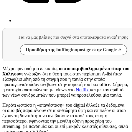
Για να μας βλέπεις πιο συχνά στα αποτελέσματα αναζήτησης
Προσθήκη της huffingtonpost.gr στην Google
Μέχρι πριν από μια δεκαετία,
οι πιο ακριβοπληρωμένοι σταρ του
Χόλιγουντ
γνώριζαν ότι η θέση τους στην περίφημη A-list ήταν
εξασφαλισμένη από τη στιγμή που η ταινία στην οποία
πρωταγωνιστούσαν ανέβαινε στην κορυφή του box office. Σήμερα,
η επιτυχία αποτυπώνεται με views στο
Netflix
και με τον αριθμό
των νέων συνδρομητών που μπορεί να προσελκύσει μία ταινία.
Παρότι ωστόσο η «επανάσταση» του digital άλλαξε τα δεδομένα,
οι αμοιβές παραμένουν σε δυσθεώρητα ύψη και επιπλέον οι σταρ
έχουν τη δυνατότητα να ανεβάσουν το κασέ τους ακόμη
περισσότερο, αφήνοντας την μεγάλη οθόνη προς χάρη του
streaming. (Η πανδημία και οι επί μακρόν κλειστές αίθουσες, απλά
επιτάχυναν τις εξελίξεις).