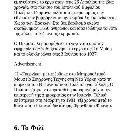
εμπνεύστηκε το έργο όταν, στις 26 Απριλίου της ίδιας
χρονιάς, στο πλαίσιο του Ισπανικού Εμφυλίου
Πολέμου, Γερμανοί πιλότοι της αεροπορίας των
εθνικιστών βομβάρδισαν την κωμόπολη Γκερνίκα στη
Χώρα των Βάσκων. Στο βομβαρδισμό εκείνο
σκοτώθηκαν 1.650 άνθρωποι και ισοπεδώθηκε το 70%
της πόλης με 32 τόνους εκρηκτικά.
Ο Πικάσο πληροφορήθηκε τα γεγονότα από την
εφημερίδα
Le Soir
, ξεκίνησε το έργο στης 1η Μαΐου
και το ολοκληρώνει στις 3 Ιουνίου του 1937.
Advertisement
Η «Γκερνίκα» μεταφέρθηκε στο Μητροπολιτικό
Μουσείο Σύγχρονης Τέχνης στη Νέα Υόρκη κατά τη
διάρκεια του Β Παγκοσμίου Πολέμου για φύλαξη. Ο
Πικάσο ζήτησε να παραταθεί η παραμονή μέχρι την
επιστροφή της Δημοκρατίας στην Ισπανία. Τελικά
επέστρεψε στη Μαδρίτη το 1981, έξι χρόνια μετά το
θάνατο του Ισπανού δικτάτορα, Φρανθίσκο Φράνκο.
6. Το Φιλί