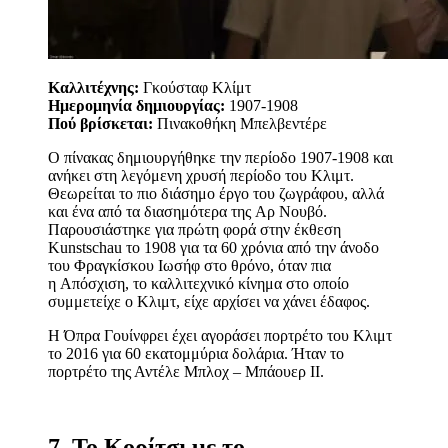
Καλλιτέχνης:
Γκούσταφ Κλίμτ
Ημερομηνία δημιουργίας:
1907-1908
Πού βρίσκεται:
Πινακοθήκη Μπελβεντέρε
Ο πίνακας δημιουργήθηκε την περίοδο 1907-1908 και
ανήκει στη λεγόμενη χρυσή περίοδο του Κλιμτ.
Θεωρείται το πιο διάσημο έργο του ζωγράφου, αλλά
και ένα από τα διασημότερα της Αρ Νουβό.
Παρουσιάστηκε για πρώτη φορά στην έκθεση
Kunstschau το 1908 για τα 60 χρόνια από την άνοδο
του Φραγκίσκου Ιωσήφ στο θρόνο, όταν πια
η Απόσχιση, το καλλιτεχνικό κίνημα στο οποίο
συμμετείχε ο Κλιμτ, είχε αρχίσει να χάνει έδαφος.
Η Όπρα Γουίνφρει έχει αγοράσει πορτρέτο του Κλιμτ
το 2016 για 60 εκατομμύρια δολάρια. Ήταν το
πορτρέτο της Αντέλε Μπλοχ – Μπάουερ ΙΙ.
7. Το Κορίτσι με το