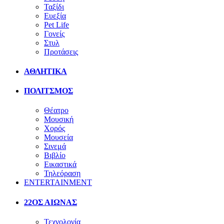
Ταξίδι
Ευεξία
Pet Life
Γονείς
Στυλ
Προτάσεις
ΑΘΛΗΤΙΚΑ
ΠΟΛΙΤΣΜΟΣ
Θέατρο
Μουσική
Χορός
Μουσεία
Σινεμά
Βιβλίο
Εικαστικά
Τηλεόραση
ENTERTAINMENT
22ΟΣ ΑΙΩΝΑΣ
Τεχνολογία