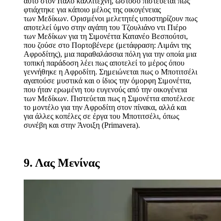
αυτό στον Ιταλό καλλιτέχνη, ωστόσο πιστεύεται πως
φτιάχτηκε για κάποιο μέλος της οικογένειας
των Μεδίκων. Ορισμένοι μελετητές υποστηρίζουν πως
αποτελεί ύμνο στην αγάπη του Τζουλιάνο ντι Πιέρο
των Μεδίκων για τη Σιμονέττα Κατανέο Βεσπούτσι,
που ζούσε στο Πορτοβένερε (μετάφραση: Λιμάνι της
Αφροδίτης), μια παραθαλάσσια πόλη για την οποία μια
τοπική παράδοση λέει πως αποτελεί το μέρος όπου
γεννήθηκε η Αφροδίτη. Σημειώνεται πως ο Μποτιτσέλι
αγαπούσε μυστικά και ο ίδιος την όμορφη Σιμονέττα,
που ήταν ερωμένη του ευγενούς από την οικογένεια
των Μεδίκων. Πιστεύεται πως η Σιμονέττα αποτέλεσε
το μοντέλο για την Αφροδίτη στον πίνακα, αλλά και
για άλλες κοπέλες σε έργα του Μποτιτσέλι, όπως
συνέβη και στην Άνοιξη (Primavera).
9. Λας Μενίνας