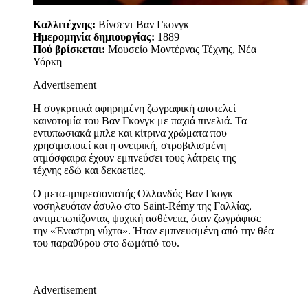
Καλλιτέχνης:
Βίνσεντ Βαν Γκονγκ
Ημερομηνία δημιουργίας:
1889
Πού βρίσκεται:
Μουσείο Μοντέρνας Τέχνης, Νέα
Υόρκη
Advertisement
Η συγκριτικά αφηρημένη ζωγραφική αποτελεί
καινοτομία του Βαν Γκονγκ με παχιά πινελιά. Τα
εντυπωσιακά μπλε και κίτρινα χρώματα που
χρησιμοποιεί και η ονειρική, στροβιλισμένη
ατμόσφαιρα έχουν εμπνεύσει τους λάτρεις της
τέχνης εδώ και δεκαετίες.
Ο μετα-ιμπρεσιονιστής Ολλανδός Βαν Γκογκ
νοσηλευόταν άσυλο στο Saint-Rémy της Γαλλίας,
αντιμετωπίζοντας ψυχική ασθένεια, όταν ζωγράφισε
την «Έναστρη νύχτα». Ήταν εμπνευσμένη από την θέα
του παραθύρου στο δωμάτιό του.
Advertisement