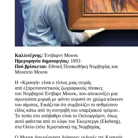
Καλλιτέχνης:
Έντβαρντ Μουνκ
Ημερομηνία δημιουργίας:
1893
Πού βρίσκεται:
Εθνική Πινακοθήκη Νορβηγίας και
Μουσείο Μουνκ
Η «Κραυγή» είναι ο τίτλος μιας σειράς
από εξπρεσιονιστικούς ζωγραφικούς πίνακες
του Νορβηγού Έντβαρτ Μουνκ, που απεικονίζει μια
αγωνιούσα μορφή με φόντο ουρανό σε χρώμα κόκκινο
του αίματος. Εικάζεται ότι συμβολίζει το ανθρώπινο
είδος κάτω από τη συντριβή του υπαρξιακού τρόμου .
Το τοπίο στο υπόβαθρο είναι το Οσλοφγιόρντ, όπως
αυτό φαίνεται από το λόφο του Έκεμπεργκ (Ekeberg),
στο Όσλο (τότε Κριστιάνια) της Νορβηγίας.
Ο Μουνκ δημιούργησε διάφορες εκδοχές της Κραυγής