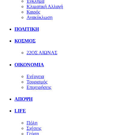
Έγκλημα
Κλιματική Αλλαγή
Καιρός
Ανακύκλωση
ΠΟΛΙΤΙΚΗ
ΚΟΣΜΟΣ
22ΟΣ ΑΙΩΝΑΣ
ΟΙΚΟΝΟΜΙΑ
Ενέργεια
Τουρισμός
Επιχειρήσεις
ΑΠΟΨΗ
LIFE
Πόλη
Σχέσεις
Γεύση