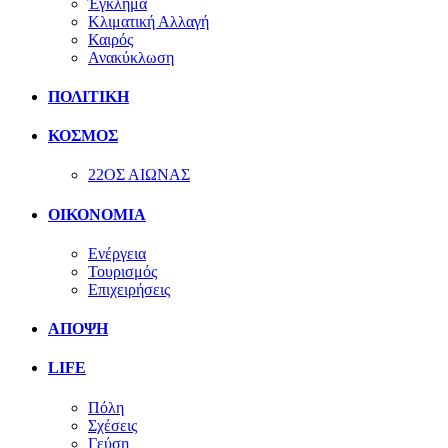
Έγκλημα
Κλιματική Αλλαγή
Καιρός
Ανακύκλωση
ΠΟΛΙΤΙΚΗ
ΚΟΣΜΟΣ
22ΟΣ ΑΙΩΝΑΣ
ΟΙΚΟΝΟΜΙΑ
Ενέργεια
Τουρισμός
Επιχειρήσεις
ΑΠΟΨΗ
LIFE
Πόλη
Σχέσεις
Γεύση