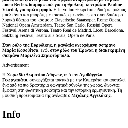
που ο Berlioz διαμόρφωσε για τη θρυλική κοντράλτο Pauline
Viardot, για πρώτη φορά.
Η Iervolino θεωρείται ειδική σε ρόλους
μπελκάντο και μπαρόκ, με τακτικές εμφανίσεις στα σπουδαιότερα
λυρικά θέατρα του κόσμου: Bayerische Staatsoper, Rome Opera,
National Opera Amsterdam, Teatro San Carlo, Rossini Opera
Festival, Arena di Verona, Teatro Real de Madrid, Liceu Barcelona,
Salzburg Festival, Teatro alla Scala, Opera de Paris.
Στον ρόλο της Ευρυδίκης, η ραγδαία ανερχόμενη σοπράνο
Μαρία Κοσοβίτσα
, ενώ,
στον ρόλο του Έρωτα, η διακεκριμένη
σοπράνο Μαριλένα Στριφτόμπολα.
Advertisement
Η
Χορωδία Δωματίου Αθηνών
, υπό τον
Αγαθάγγελο
Γεωργακάτο
, συνεργάζεται τακτικά με την Καμεράτα και αποτελεί
ένα από τα πιο δραστήρια φωνητικά σύνολα της χώρας, δίνοντας
έμφαση στη φωνητική ποιότητα και την ιστορική ερμηνευτική. Τη
μουσική προετοιμασία της ανέλαβε ο
Μιχάλης Αγγελάκης
.
Info