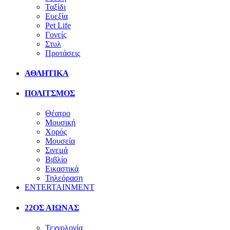
Ταξίδι
Ευεξία
Pet Life
Γονείς
Στυλ
Προτάσεις
ΑΘΛΗΤΙΚΑ
ΠΟΛΙΤΣΜΟΣ
Θέατρο
Μουσική
Χορός
Μουσεία
Σινεμά
Βιβλίο
Εικαστικά
Τηλεόραση
ENTERTAINMENT
22ΟΣ ΑΙΩΝΑΣ
Τεχνολογία