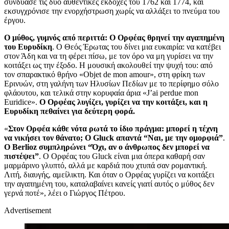
συνδύασε τις δύο αυθεντικές εκδοχές του 1762 και 1774, και
εκσυγχρόνισε την ενορχήστρωση χωρίς να αλλάξει το πνεύμα του
έργου.
Ο μύθος, γυμνός από περιττά: Ο Ορφέας θρηνεί την αγαπημένη
του Ευρυδίκη
. Ο Θεός Έρωτας του δίνει μια ευκαιρία: να κατέβει
στον Άδη και να τη φέρει πίσω, με τον όρο να μη γυρίσει να την
κοιτάξει ως την έξοδο. Η μουσική ακολουθεί την ψυχή του: από
τον σπαρακτικό θρήνο «Objet de mon amour», στη φρίκη των
Ερινυών, στη γαλήνη των Ηλυσίων Πεδίων με το περίφημο σόλο
φλάουτου, και τελικά στην κορυφαία άρια «J’ai perdue mon
Euridice».
Ο Ορφέας λυγίζει, γυρίζει να την κοιτάξει, και η
Ευρυδίκη πεθαίνει για δεύτερη φορά.
«
Στον Ορφέα κάθε νότα ρωτά το ίδιο πράγμα: μπορεί η τέχνη
να νικήσει τον θάνατο;
Ο Gluck απαντά “Ναι, με την ομορφιά”
.
Ο Berlioz συμπληρώνει “Όχι, αν ο άνθρωπος δεν μπορεί να
πιστέψει”
. Ο Ορφέας του Gluck είναι μια όπερα καθαρή σαν
μαρμάρινο γλυπτό, αλλά με καρδιά που χτυπά σαν ρομαντική.
Λιτή, διαυγής, αμείλικτη. Και όταν ο Ορφέας γυρίζει να κοιτάξει
την αγαπημένη του, καταλαβαίνει κανείς γιατί αυτός ο μύθος δεν
γερνά ποτέ», λέει ο Γιώργος Πέτρου.
Advertisement