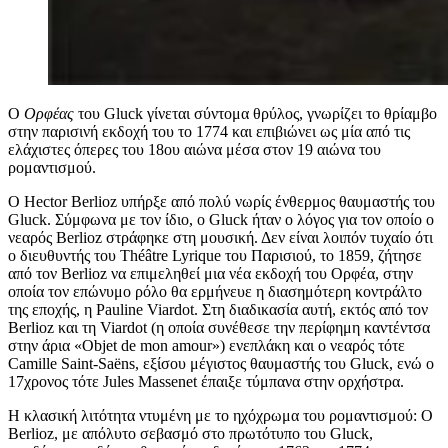
Ο
Ορφέας
του Gluck γίνεται σύντομα θρύλος, γνωρίζει το θρίαμβο
στην παρισινή εκδοχή του το 1774 και επιβιώνει ως μία από τις
ελάχιστες όπερες του 18ου αιώνα μέσα στον 19 αιώνα του
ρομαντισμού.
Ο Hector Berlioz υπήρξε από πολύ νωρίς ένθερμος θαυμαστής του
Gluck. Σύμφωνα με τον ίδιο, ο Gluck ήταν ο λόγος για τον οποίο ο
νεαρός Berlioz στράφηκε στη μουσική. Δεν είναι λοιπόν τυχαίο ότι
ο διευθυντής του Théâtre Lyrique του Παρισιού, το 1859, ζήτησε
από τον Berlioz να επιμεληθεί μια νέα εκδοχή του Ορφέα, στην
οποία τον επώνυμο ρόλο θα ερμήνευε η διασημότερη κοντράλτο
της εποχής, η Pauline Viardot. Στη διαδικασία αυτή, εκτός από τον
Berlioz και τη Viardot (η οποία συνέθεσε την περίφημη καντέντσα
στην άρια «Οbjet de mon amour») ενεπλάκη και ο νεαρός τότε
Camille Saint-Saëns, εξίσου μέγιστος θαυμαστής του Gluck, ενώ ο
17χρονος τότε Jules Massenet έπαιξε τύμπανα στην ορχήστρα.
H κλασική λιτότητα ντυμένη με το ηχόχρωμα του ρομαντισμού: Ο
Berlioz, με απόλυτο σεβασμό στο πρωτότυπο του Gluck,