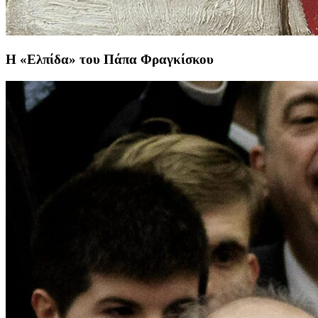
Η «Ελπίδα» του Πάπα Φραγκίσκου