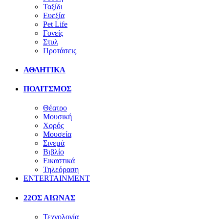
Ταξίδι
Ευεξία
Pet Life
Γονείς
Στυλ
Προτάσεις
ΑΘΛΗΤΙΚΑ
ΠΟΛΙΤΣΜΟΣ
Θέατρο
Μουσική
Χορός
Μουσεία
Σινεμά
Βιβλίο
Εικαστικά
Τηλεόραση
ENTERTAINMENT
22ΟΣ ΑΙΩΝΑΣ
Τεχνολογία