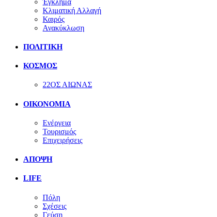
Έγκλημα
Κλιματική Αλλαγή
Καιρός
Ανακύκλωση
ΠΟΛΙΤΙΚΗ
ΚΟΣΜΟΣ
22ΟΣ ΑΙΩΝΑΣ
ΟΙΚΟΝΟΜΙΑ
Ενέργεια
Τουρισμός
Επιχειρήσεις
ΑΠΟΨΗ
LIFE
Πόλη
Σχέσεις
Γεύση