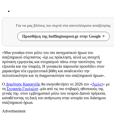
Για να μας βλέπεις πιο συχνά στα αποτελέσματα αναζήτησης
Προσθήκη της huffingtonpost.gr στην Google
«Μια γυναίκα στον ρόλο του πιο αινιγματικού ήρωα του
σαιξπηρικού σύμπαντος -όχι ως πρόκληση, αλλά ως ανοιχτή
πρόταση ερμηνείας και στοχασμού πάνω στην ταυτότητα, την
εξουσία και την ύπαρξη. Η γυναικεία παρουσία προσδίδει στον
χαρακτήρα νέα ερμηνευτικά βάθη και αναδεικνύει την
πολυπλοκότητα και τη διαχρονικότητα του σαιξπηρικού ήρωα».
Ο
Δημήτρης Καραντζάς
θα σκηνοθετήσει το 2026 τον «
Άμλετ
» με
τη
Στεφανία Γουλιώτη
-μία από τις πιο στιβαρές ηθοποιούς της
γενιάς της- στον εμβληματικό ρόλο του νεαρού Δανού πρίγκιπα,
καταθέτοντας τη δική του ανάγνωση στην ιστορία του διάσημου
σαιξπηρικού ήρωα.
Advertisement