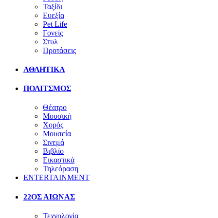
Ταξίδι
Ευεξία
Pet Life
Γονείς
Στυλ
Προτάσεις
ΑΘΛΗΤΙΚΑ
ΠΟΛΙΤΣΜΟΣ
Θέατρο
Μουσική
Χορός
Μουσεία
Σινεμά
Βιβλίο
Εικαστικά
Τηλεόραση
ENTERTAINMENT
22ΟΣ ΑΙΩΝΑΣ
Τεχνολογία