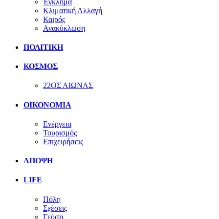
Έγκλημα
Κλιματική Αλλαγή
Καιρός
Ανακύκλωση
ΠΟΛΙΤΙΚΗ
ΚΟΣΜΟΣ
22ΟΣ ΑΙΩΝΑΣ
ΟΙΚΟΝΟΜΙΑ
Ενέργεια
Τουρισμός
Επιχειρήσεις
ΑΠΟΨΗ
LIFE
Πόλη
Σχέσεις
Γεύση