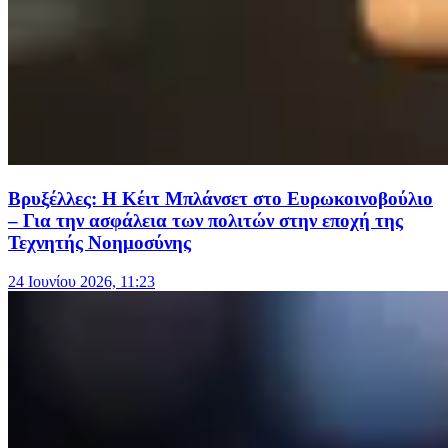
Βρυξέλλες: Η Κέιτ Μπλάνσετ στο Ευρωκοινοβούλιο
– Για την ασφάλεια των πολιτών στην εποχή της
Τεχνητής Νοημοσύνης
24 Ιουνίου 2026, 11:23