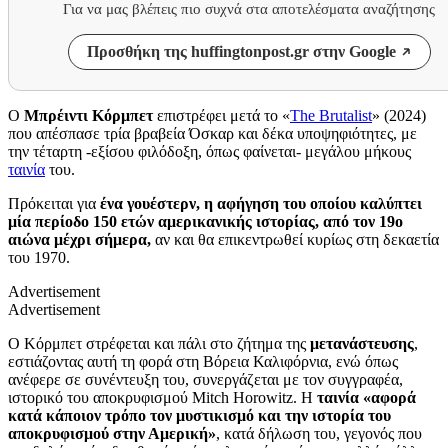
Για να μας βλέπεις πιο συχνά στα αποτελέσματα αναζήτησης
Προσθήκη της huffingtonpost.gr στην Google
Ο
Μπρέιντι Κόρμπετ
επιστρέφει μετά το «
The Brutalist
» (2024)
που απέσπασε τρία βραβεία Όσκαρ και δέκα υποψηφιότητες, με
την τέταρτη -εξίσου φιλόδοξη, όπως φαίνεται- μεγάλου μήκους
ταινία
του.
Πρόκειται για
ένα γουέστερν, η αφήγηση του οποίου καλύπτει
μία περίοδο 150 ετών αμερικανικής ιστορίας, από τον 19ο
αιώνα μέχρι σήμερα,
αν και θα επικεντρωθεί κυρίως στη δεκαετία
του 1970.
Advertisement
Advertisement
Ο Κόρμπετ στρέφεται και πάλι στο ζήτημα της
μετανάστευσης
,
εστιάζοντας αυτή τη φορά στη Βόρεια Καλιφόρνια, ενώ όπως
ανέφερε σε συνέντευξη του, συνεργάζεται με τον συγγραφέα,
ιστορικό του αποκρυφισμού Mitch Horowitz. Η
ταινία «αφορά
κατά κάποιον τρόπο τον μυστικισμό και την ιστορία του
αποκρυφισμού στην Αμερική»
, κατά δήλωση του, γεγονός που