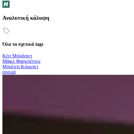
Αναλυτική κάλυψη
Όλα τα σχετικά tags
Κέιτ Μπλάνσετ
Μάικλ Φασμπέντερ
Μπρέιντι Κόρμπετ
σινεμά