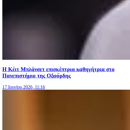
Η Κέιτ Μπλάνσετ επισκέπτρια καθηγήτρια στο
Πανεπιστήμιο της Οξφόρδης
17 Ιουνίου 2026, 11:16