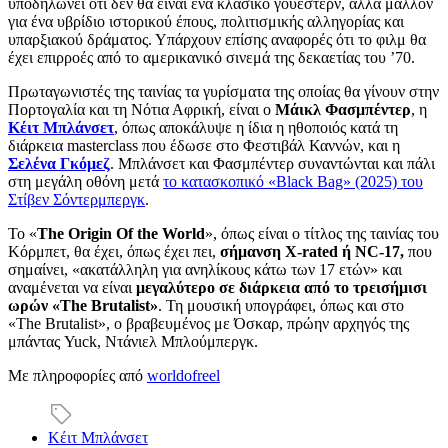
υποδηλώνει ότι δεν θα είναι ένα κλασικό γουέστερν, αλλά μάλλον
για ένα υβρίδιο ιστορικού έπους, πολιτισμικής αλληγορίας και
υπαρξιακού δράματος. Υπάρχουν επίσης αναφορές ότι το φιλμ θα
έχει επιρροές από το αμερικανικό σινεμά της δεκαετίας του ’70.
Πρωταγωνιστές της ταινίας τα γυρίσματα της οποίας θα γίνουν στην
Πορτογαλία και τη Νότια Αφρική, είναι ο
Μάικλ Φασμπέντερ
, η
Κέιτ Μπλάνσετ
, όπως αποκάλυψε η ίδια η ηθοποιός κατά τη
διάρκεια masterclass που έδωσε στο Φεστιβάλ Καννών, και η
Σελένα Γκόμεζ
. Μπλάνσετ και Φασμπέντερ συναντώνται και πάλι
στη μεγάλη οθόνη μετά
το κατασκοπικό «Black Bag» (2025) του
Στίβεν Σόντερμπεργκ
.
Το «
The Origin Of the World
», όπως είναι ο τίτλος της ταινίας του
Κόρμπετ, θα έχει, όπως έχει πει,
σήμανση X-rated ή NC-17,
που
σημαίνει, «ακατάλληλη για ανηλίκους κάτω των 17 ετών» και
αναμένεται να είναι
μεγαλύτερο σε διάρκεια από το τρεισήμισι
ωρών «The Brutalist»
. Τη μουσική υπογράφει, όπως και στο
«The Brutalist», ο βραβευμένος με Όσκαρ, πρώην αρχηγός της
μπάντας Yuck, Ντάνιελ Μπλούμπεργκ.
Με πληροφορίες από
worldofreel
Κέιτ Μπλάνσετ