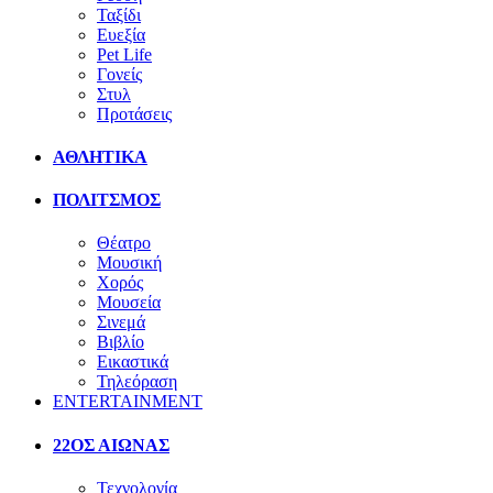
Ταξίδι
Ευεξία
Pet Life
Γονείς
Στυλ
Προτάσεις
ΑΘΛΗΤΙΚΑ
ΠΟΛΙΤΣΜΟΣ
Θέατρο
Μουσική
Χορός
Μουσεία
Σινεμά
Βιβλίο
Εικαστικά
Τηλεόραση
ENTERTAINMENT
22ΟΣ ΑΙΩΝΑΣ
Τεχνολογία