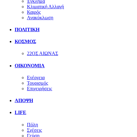
Έγκλημα
Κλιματική Αλλαγή
Καιρός
Ανακύκλωση
ΠΟΛΙΤΙΚΗ
ΚΟΣΜΟΣ
22ΟΣ ΑΙΩΝΑΣ
ΟΙΚΟΝΟΜΙΑ
Ενέργεια
Τουρισμός
Επιχειρήσεις
ΑΠΟΨΗ
LIFE
Πόλη
Σχέσεις
Γεύση