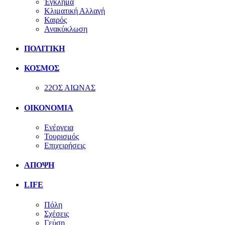
Έγκλημα
Κλιματική Αλλαγή
Καιρός
Ανακύκλωση
ΠΟΛΙΤΙΚΗ
ΚΟΣΜΟΣ
22ΟΣ ΑΙΩΝΑΣ
ΟΙΚΟΝΟΜΙΑ
Ενέργεια
Τουρισμός
Επιχειρήσεις
ΑΠΟΨΗ
LIFE
Πόλη
Σχέσεις
Γεύση