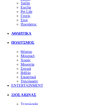
Ταξίδι
Ευεξία
Pet Life
Γονείς
Στυλ
Προτάσεις
ΑΘΛΗΤΙΚΑ
ΠΟΛΙΤΣΜΟΣ
Θέατρο
Μουσική
Χορός
Μουσεία
Σινεμά
Βιβλίο
Εικαστικά
Τηλεόραση
ENTERTAINMENT
22ΟΣ ΑΙΩΝΑΣ
Τεχνολογία