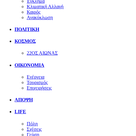
Έγκλημα
Κλιματική Αλλαγή
Καιρός
Ανακύκλωση
ΠΟΛΙΤΙΚΗ
ΚΟΣΜΟΣ
22ΟΣ ΑΙΩΝΑΣ
ΟΙΚΟΝΟΜΙΑ
Ενέργεια
Τουρισμός
Επιχειρήσεις
ΑΠΟΨΗ
LIFE
Πόλη
Σχέσεις
Γεύση