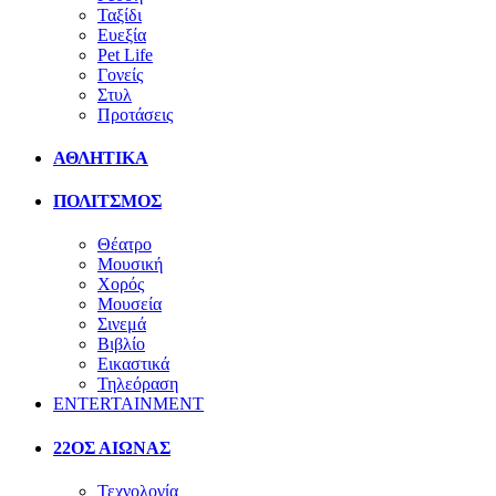
Ταξίδι
Ευεξία
Pet Life
Γονείς
Στυλ
Προτάσεις
ΑΘΛΗΤΙΚΑ
ΠΟΛΙΤΣΜΟΣ
Θέατρο
Μουσική
Χορός
Μουσεία
Σινεμά
Βιβλίο
Εικαστικά
Τηλεόραση
ENTERTAINMENT
22ΟΣ ΑΙΩΝΑΣ
Τεχνολογία