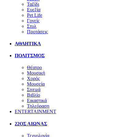
Ταξίδι
Ευεξία
Pet Life
Γονείς
Στυλ
Προτάσεις
ΑΘΛΗΤΙΚΑ
ΠΟΛΙΤΣΜΟΣ
Θέατρο
Μουσική
Χορός
Μουσεία
Σινεμά
Βιβλίο
Εικαστικά
Τηλεόραση
ENTERTAINMENT
22ΟΣ ΑΙΩΝΑΣ
Τεχνολογία