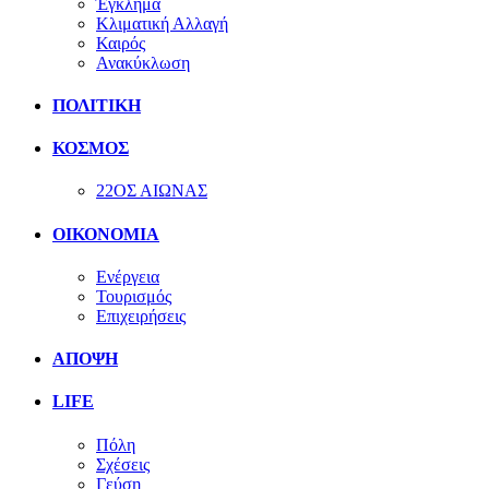
Έγκλημα
Κλιματική Αλλαγή
Καιρός
Ανακύκλωση
ΠΟΛΙΤΙΚΗ
ΚΟΣΜΟΣ
22ΟΣ ΑΙΩΝΑΣ
ΟΙΚΟΝΟΜΙΑ
Ενέργεια
Τουρισμός
Επιχειρήσεις
ΑΠΟΨΗ
LIFE
Πόλη
Σχέσεις
Γεύση