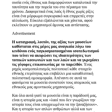
ουσία ενός έθνους και διαμορφώνουν καταλυτικά την
ταυτότητα και την πορεία του στο πέρασμα του
χρόνου. Διαφορετικά ένας λαός ή έθνος χωρίς ρίζες
είναι ένα μόρφωμα συγκυριακό και επιρρεπές στην
αλλοίωση. Εύκολα εξαϋλώνεται και χάνεται, αφού
εκλείπουν οι μηχανισμοί άμυνας και αντίστασης.
Advertisement
Η καταγραφή, λοιπόν, της αξίας των μουσείων
καθίσταται στις μέρες μας αναγκαία λόγω του
κινδύνου ενός παγκοσμιοποιημένου ισοπεδωτισμού
που τείνει να ακυρώσει τις ιδιαιτερότητες των
τοπικών κοινωνιών και των λαών και να γκρεμίσει
τις γέφυρες επικοινωνίας με το παρελθόν
. Ένας
ρηχός κοσμοπολιτισμός πολτοποιεί κάθε στοιχείο
εθνικής ετερότητας και επιβάλλει μια καταθλιπτική
πολιτιστική ομοιομορφία. Απέναντι σε αυτά τα
φαινόμενα τα μουσεία συνιστούν τους ατομικούς και
εθνικούς μας αμυντικούς μηχανισμούς.
Και όλα αυτά γιατί τα μουσεία είναι η παράδοσή μας,
είναι η ιστορία μας και «λαοί που δεν γνωρίζουν την
ιστορία τους είναι υποχρεωμένοι να την ξαναζήσουν».
Και η ιστορία των απλών ανθρώπων αλλά και των