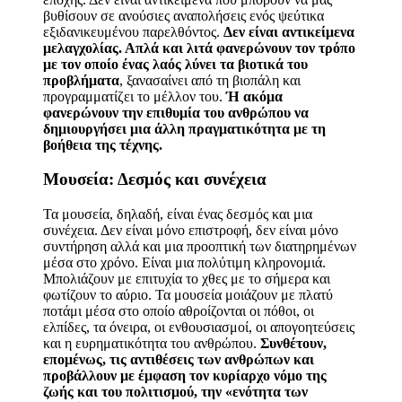
βυθίσουν σε ανούσιες αναπολήσεις ενός ψεύτικα
εξιδανικευμένου παρελθόντος.
Δεν είναι αντικείμενα
μελαγχολίας. Απλά και λιτά
φανερώνουν τον τρόπο
με τον οποίο ένας λαός λύνει τα βιοτικά του
προβλήματα
, ξανασαίνει από τη βιοπάλη και
προγραμματίζει το μέλλον του.
Ή ακόμα
φανερώνουν την επιθυμία του ανθρώπου να
δημιουργήσει μια άλλη πραγματικότητα με τη
βοήθεια της τέχνης.
Μουσεία: Δεσμός και συνέχεια
Τα μουσεία, δηλαδή, είναι ένας δεσμός και μια
συνέχεια. Δεν είναι μόνο επιστροφή, δεν είναι μόνο
συντήρηση αλλά και μια προοπτική των διατηρημένων
μέσα στο χρόνο. Είναι μια πολύτιμη κληρονομιά.
Μπολιάζουν με επιτυχία το χθες με το σήμερα και
φωτίζουν το αύριο. Τα μουσεία μοιάζουν με πλατύ
ποτάμι μέσα στο οποίο αθροίζονται οι πόθοι, οι
ελπίδες, τα όνειρα, οι ενθουσιασμοί, οι απογοητεύσεις
και η ευρηματικότητα του ανθρώπου.
Συνθέτουν,
επομένως, τις αντιθέσεις των ανθρώπων και
προβάλλουν με έμφαση τον κυρίαρχο νόμο της
ζωής και του πολιτισμού, την «ενότητα των