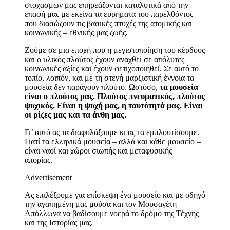
στοχασμών μας επηρεάζονται καταλυτικά από την
επαφή μας με εκείνα τα ευρήματα του παρελθόντος
που διασώζουν τις βασικές πτυχές της ατομικής και
κοινωνικής – εθνικής μας ζωής.
Ζούμε σε μια εποχή που η μεγιστοποίηση του κέρδους
και ο υλικός πλούτος έχουν αναχθεί σε απόλυτες
κοινωνικές αξίες και έχουν φετιχοποιηθεί. Σε αυτό το
τοπίο, λοιπόν, και με τη στενή μαρξιστική έννοια τα
μουσεία δεν παράγουν πλούτο. Ωστόσο,
τα μουσεία
είναι ο πλούτος μας. Πλούτος πνευματικός, πλούτος
ψυχικός. Είναι η ψυχή μας, η ταυτότητά μας. Είναι
οι ρίζες μας και τα άνθη μας.
Γι’ αυτό ας τα διαφυλάξουμε κι ας τα εμπλουτίσουμε.
Γιατί τα ελληνικά μουσεία – αλλά και κάθε μουσείο –
είναι ναοί και χώροι σιωπής και μεταφυσικής
απορίας.
Advertisement
Ας επιλέξουμε για επίσκεψη ένα μουσείο και με οδηγό
την αγαπημένη μας μούσα και τον Μουσαγέτη
Απόλλωνα να βαδίσουμε νοερά το δρόμο της Τέχνης
και της Ιστορίας μας.