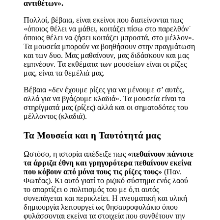
αντιθέτων».
Πολλοί, βέβαια, είναι εκείνοι που διατείνονται πως
«όποιος θέλει να μάθει, κοιτάζει πίσω στο παρελθόν˙
όποιος θέλει να ζήσει κοιτάζει μπροστά, στο μέλλον».
Τα μουσεία μπορούν να βοηθήσουν στην πραγμάτωση
και των δυο. Μας μαθαίνουν, μας διδάσκουν και μας
εμπνέουν. Τα εκθέματα των μουσείων είναι οι ρίζες
μας, είναι τα θεμέλιά μας.
Βέβαια «δεν έχουμε ρίζες για να μένουμε σ’ αυτές,
αλλά για να βγάζουμε κλαδιά». Τα μουσεία είναι τα
στηρίγματά μας (ρίζες) αλλά και οι σηματοδότες του
μέλλοντος (κλαδιά).
Τα Μουσεία και η Ταυτότητά μας
Ωστόσο, η ιστορία απέδειξε πως
«πεθαίνουν πάντοτε
τα άρριζα έθνη και γρηγορότερα πεθαίνουν εκείνα
που κόβουν από μόνα τους τις ρίζες τους»
(Παν.
Φωτέας). Κι αυτό γιατί το ριζικό σύστημα ενός λαού
το απαρτίζει ο πολιτισμός του με ό,τι αυτός
συνεπάγεται και περικλείει. Η πνευματική και υλική
δημιουργία λειτουργεί ως θησαυροφυλάκιο όπου
φυλάσσονται εκείνα τα στοιχεία που συνθέτουν την