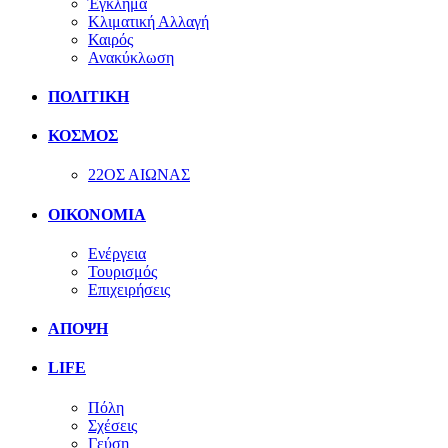
Έγκλημα
Κλιματική Αλλαγή
Καιρός
Ανακύκλωση
ΠΟΛΙΤΙΚΗ
ΚΟΣΜΟΣ
22ΟΣ ΑΙΩΝΑΣ
ΟΙΚΟΝΟΜΙΑ
Ενέργεια
Τουρισμός
Επιχειρήσεις
ΑΠΟΨΗ
LIFE
Πόλη
Σχέσεις
Γεύση