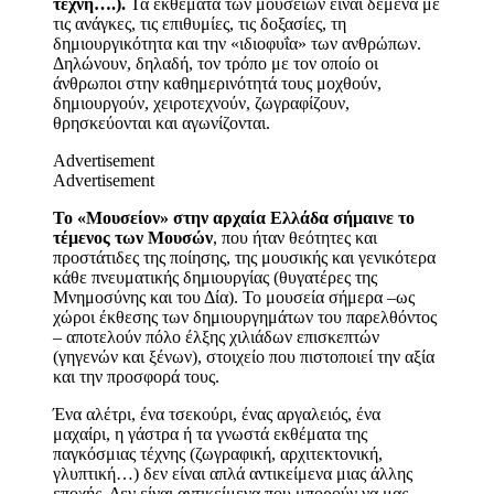
τέχνη….).
Τα εκθέματα των μουσείων είναι δεμένα με
τις ανάγκες, τις επιθυμίες, τις δοξασίες, τη
δημιουργικότητα και την «ιδιοφυΐα» των ανθρώπων.
Δηλώνουν, δηλαδή, τον τρόπο με τον οποίο οι
άνθρωποι στην καθημερινότητά τους μοχθούν,
δημιουργούν, χειροτεχνούν, ζωγραφίζουν,
θρησκεύονται και αγωνίζονται.
Advertisement
Advertisement
Το «Μουσείον» στην αρχαία Ελλάδα σήμαινε το
τέμενος των Μουσών
, που ήταν θεότητες και
προστάτιδες της ποίησης, της μουσικής και γενικότερα
κάθε πνευματικής δημιουργίας (θυγατέρες της
Μνημοσύνης και του Δία). Το μουσεία σήμερα –ως
χώροι έκθεσης των δημιουργημάτων του παρελθόντος
– αποτελούν πόλο έλξης χιλιάδων επισκεπτών
(γηγενών και ξένων), στοιχείο που πιστοποιεί την αξία
και την προσφορά τους.
Ένα αλέτρι, ένα τσεκούρι, ένας αργαλειός, ένα
μαχαίρι, η γάστρα ή τα γνωστά εκθέματα της
παγκόσμιας τέχνης (ζωγραφική, αρχιτεκτονική,
γλυπτική…) δεν είναι απλά αντικείμενα μιας άλλης
εποχής. Δεν είναι αντικείμενα που μπορούν να μας