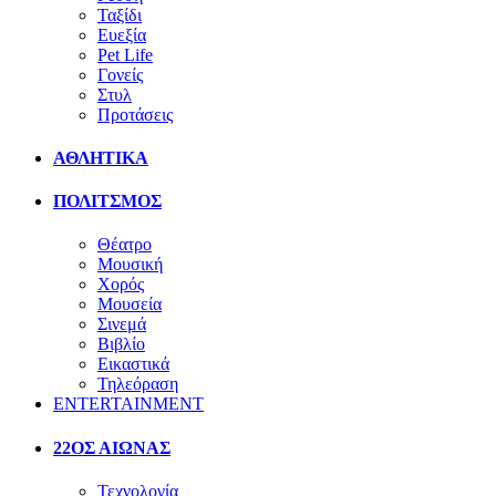
Ταξίδι
Ευεξία
Pet Life
Γονείς
Στυλ
Προτάσεις
ΑΘΛΗΤΙΚΑ
ΠΟΛΙΤΣΜΟΣ
Θέατρο
Μουσική
Χορός
Μουσεία
Σινεμά
Βιβλίο
Εικαστικά
Τηλεόραση
ENTERTAINMENT
22ΟΣ ΑΙΩΝΑΣ
Τεχνολογία