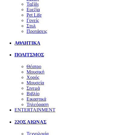
Ταξίδι
Ευεξία
Pet Life
Γονείς
Στυλ
Προτάσεις
ΑΘΛΗΤΙΚΑ
ΠΟΛΙΤΣΜΟΣ
Θέατρο
Μουσική
Χορός
Μουσεία
Σινεμά
Βιβλίο
Εικαστικά
Τηλεόραση
ENTERTAINMENT
22ΟΣ ΑΙΩΝΑΣ
Τεχνολογία