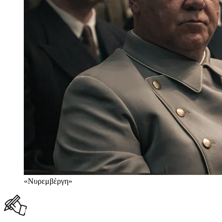
«Νυρεμβέργη»