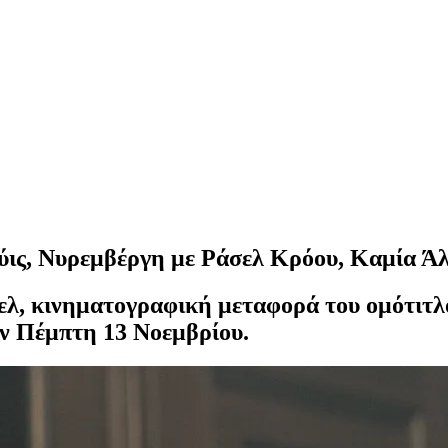
ιούις, Νυρεμβέργη με Ράσελ Κρόου, Καμία Ά
λ, κινηματογραφική μεταφορά του ομότιτλο
την Πέμπτη 13 Νοεμβρίου.