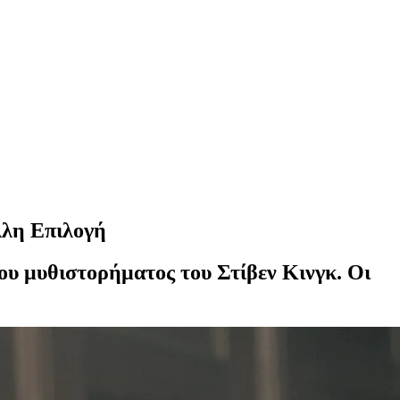
λλη Επιλογή
υ μυθιστορήματος του Στίβεν Κινγκ. Οι