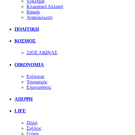
Έγκλημα
Κλιματική Αλλαγή
Καιρός
Ανακύκλωση
ΠΟΛΙΤΙΚΗ
ΚΟΣΜΟΣ
22ΟΣ ΑΙΩΝΑΣ
ΟΙΚΟΝΟΜΙΑ
Ενέργεια
Τουρισμός
Επιχειρήσεις
ΑΠΟΨΗ
LIFE
Πόλη
Σχέσεις
Γεύση