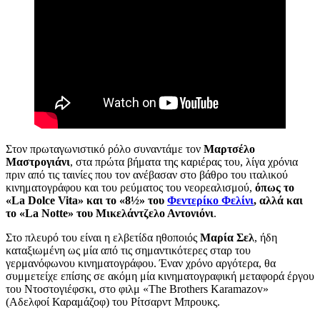
Στον πρωταγωνιστικό ρόλο συναντάμε τον
Μαρτσέλο
Μαστρογιάνι
, στα πρώτα βήματα της καριέρας του, λίγα χρόνια
πριν από τις ταινίες που τον ανέβασαν στο βάθρο του ιταλικού
κινηματογράφου και του ρεύματος του νεορεαλισμού,
όπως το
«La Dolce Vita» και το «8½» του
Φεντερίκο Φελίνι
, αλλά και
το «La Notte» του Μικελάντζελο Αντονιόνι
.
Στο πλευρό του είναι η ελβετίδα ηθοποιός
Μαρία Σελ
, ήδη
καταξιωμένη ως μία από τις σημαντικότερες σταρ του
γερμανόφωνου κινηματογράφου. Έναν χρόνο αργότερα, θα
συμμετείχε επίσης σε ακόμη μία κινηματογραφική μεταφορά έργου
του Ντοστογιέφσκι, στο φιλμ «The Brothers Karamazov»
(Αδελφοί Καραμάζοφ) του Ρίτσαρντ Μπρουκς.