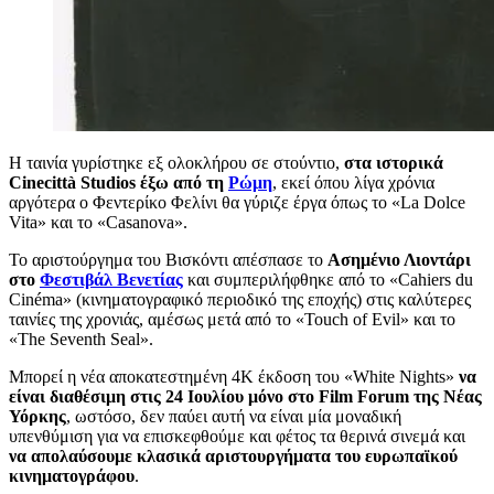
Η ταινία γυρίστηκε εξ ολοκλήρου σε στούντιο,
στα ιστορικά
Cinecittà Studios έξω από τη
Ρώμη
, εκεί όπου λίγα χρόνια
αργότερα ο Φεντερίκο Φελίνι θα γύριζε έργα όπως το «La Dolce
Vita» και το «Casanova».
Το αριστούργημα του Βισκόντι απέσπασε το
Ασημένιο Λιοντάρι
στο
Φεστιβάλ Βενετίας
και συμπεριλήφθηκε από το «Cahiers du
Cinéma» (κινηματογραφικό περιοδικό της εποχής) στις καλύτερες
ταινίες της χρονιάς, αμέσως μετά από το «Touch of Evil» και το
«The Seventh Seal».
Μπορεί η νέα αποκατεστημένη 4K έκδοση του «White Nights»
να
είναι διαθέσιμη στις 24 Ιουλίου μόνο στο Film Forum
της Νέας
Υόρκης
, ωστόσο, δεν παύει αυτή να είναι μία μοναδική
υπενθύμιση για να επισκεφθούμε και φέτος τα θερινά σινεμά και
να απολαύσουμε κλασικά αριστουργήματα του ευρωπαϊκού
κινηματογράφου
.