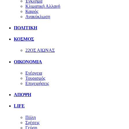
Έγκλημα
Κλιματική Αλλαγή
Καιρός
Ανακύκλωση
ΠΟΛΙΤΙΚΗ
ΚΟΣΜΟΣ
22ΟΣ ΑΙΩΝΑΣ
ΟΙΚΟΝΟΜΙΑ
Ενέργεια
Τουρισμός
Επιχειρήσεις
ΑΠΟΨΗ
LIFE
Πόλη
Σχέσεις
Γεύση