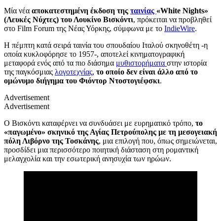
Μία νέα
αποκατεστημένη έκδοση της
ταινίας
«White Nights»
(Λευκές Νύχτες) του Λουκίνο Βισκόντι
, πρόκειται να προβληθεί
στο Film Forum της Νέας Υόρκης, σύμφωνα με το
IndieWire
.
H πέμπτη κατά σειρά ταινία του σπουδαίου Ιταλού σκηνοθέτη -η
οποία κυκλοφόρησε το 1957-, αποτελεί κινηματογραφική
μεταφορά ενός από τα πιο διάσημα
μυθιστορήματα
στην ιστορία
της παγκόσμιας
λογοτεχνίας
,
το οποίο δεν είναι άλλο από το
ομώνυμο διήγημα του Φιόντορ Ντοστογιέφσκι
.
Advertisement
Advertisement
Ο Βισκόντι καταφέρνει να συνδυάσει με ευρηματικό τρόπο,
το
«παγωμένο» σκηνικό της Αγίας Πετρούπολης με τη μεσογειακή
πόλη Λιβόρνο της Τοσκάνης
, μια επιλογή που, όπως σημειώνεται,
προσδίδει μια περισσότερο ποιητική διάσταση στη ρομαντική
μελαγχολία και την εσωτερική ανησυχία των ηρώων.