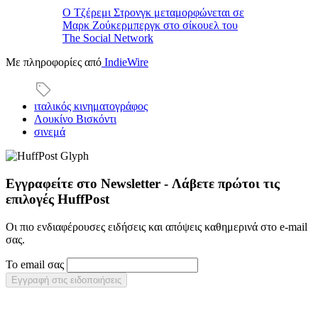
Ο Τζέρεμι Στρονγκ μεταμορφώνεται σε
Μαρκ Ζούκερμπεργκ στο σίκουελ του
The Social Network
Με πληροφορίες από
IndieWire
ιταλικός κινηματογράφος
Λουκίνο Βισκόντι
σινεμά
Εγγραφείτε στο Newsletter - Λάβετε πρώτοι τις
επιλογές HuffPost
Οι πιο ενδιαφέρουσες ειδήσεις και απόψεις καθημερινά στο e-mail
σας.
Το email σας
Εγγραφή στις ειδοποιήσεις