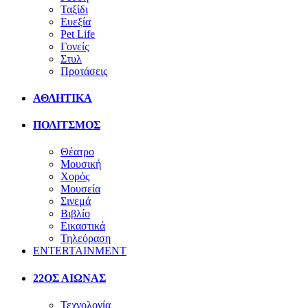
Ταξίδι
Ευεξία
Pet Life
Γονείς
Στυλ
Προτάσεις
ΑΘΛΗΤΙΚΑ
ΠΟΛΙΤΣΜΟΣ
Θέατρο
Μουσική
Χορός
Μουσεία
Σινεμά
Βιβλίο
Εικαστικά
Τηλεόραση
ENTERTAINMENT
22ΟΣ ΑΙΩΝΑΣ
Τεχνολογία