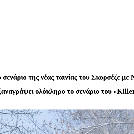
σενάριο της νέας ταινίας του Σκορσέζε με 
 ξαναγράψει ολόκληρο το σενάριο του «Kille