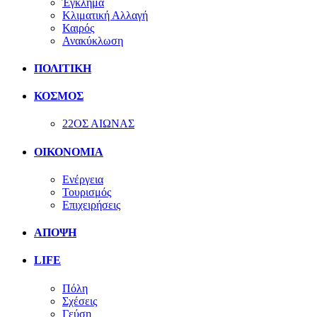
Έγκλημα
Κλιματική Αλλαγή
Καιρός
Ανακύκλωση
ΠΟΛΙΤΙΚΗ
ΚΟΣΜΟΣ
22ΟΣ ΑΙΩΝΑΣ
ΟΙΚΟΝΟΜΙΑ
Ενέργεια
Τουρισμός
Επιχειρήσεις
ΑΠΟΨΗ
LIFE
Πόλη
Σχέσεις
Γεύση