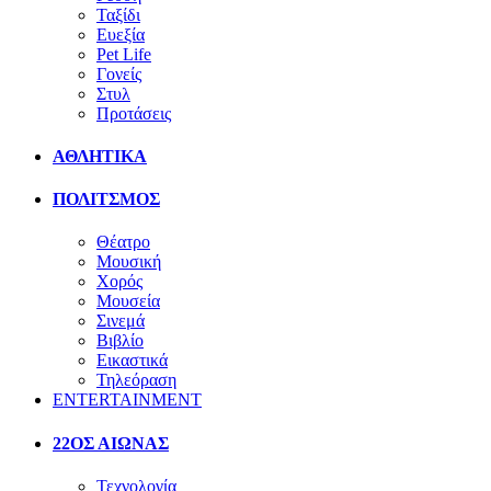
Ταξίδι
Ευεξία
Pet Life
Γονείς
Στυλ
Προτάσεις
ΑΘΛΗΤΙΚΑ
ΠΟΛΙΤΣΜΟΣ
Θέατρο
Μουσική
Χορός
Μουσεία
Σινεμά
Βιβλίο
Εικαστικά
Τηλεόραση
ENTERTAINMENT
22ΟΣ ΑΙΩΝΑΣ
Τεχνολογία