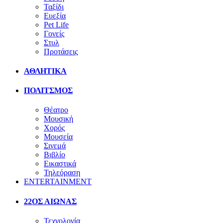
Ταξίδι
Ευεξία
Pet Life
Γονείς
Στυλ
Προτάσεις
ΑΘΛΗΤΙΚΑ
ΠΟΛΙΤΣΜΟΣ
Θέατρο
Μουσική
Χορός
Μουσεία
Σινεμά
Βιβλίο
Εικαστικά
Τηλεόραση
ENTERTAINMENT
22ΟΣ ΑΙΩΝΑΣ
Τεχνολογία