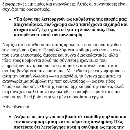
διαφορετικές εμπειρίες και αναγνώσεις. Αυτές οι συναντήσεις είναι
συχνά οι πιο ουσιαστικές.
“Tα έργα της λειτουργούν ως καθρέφτης της εποχής μας:
παιχνιδιάρικα, πολύχρωμα αλλά ταυτόχρονα αιχμηρά και
στοχαστικά”, έχει γραφτεί για τη δουλειά σας. Πως
κατορθώνετε αυτό τον συνδυασμό;
Νομίζω ότι ο συνδυασμός αυτός προκύπτει φυσικά από την ίδια
την εποχή που ζούμε. Περιβαλλόμαστε καθημερινά από εικόνες
που είναι ελκυστικές, άμεσες και συχνά διασκεδαστικές, αλλά
πίσω τους κρύβονται πολύ πιο σύνθετοι μηχανισμοί που
επηρεάζουν τον τρόπο που σκεφτόμαστε, καταναλώνουμε και
αντιλαμβανόμαστε τον εαυτό μας. Με ενδιαφέρει να χρησιμοποιώ
αυτή την οπτική γλώσσα — τα παιχνίδια, τα έντονα χρώματα, τα
αναγνωρίσιμα σύμβολα της ποπ κουλτούρας — ως ένα είδος
“δούρειου ίππου”. Ο θεατής έλκεται αρχικά από την εικόνα, αλλά
στη συνέχεια καλείται να αναρωτηθεί τι ακριβώς κρύβεται πίσω
από αυτήν. Εκεί βρίσκεται για μένα η ουσία του έργου.
Advertisement
Ανήκετε σε μια γενιά που βίωσε σε ευαίσθητη ηλικία και
την οικονομική κρίση και το κύμα της πανδημίας. Πώς
πιστεύετε ότι λειτούργησε αυτή η συνθήκη ως προς την