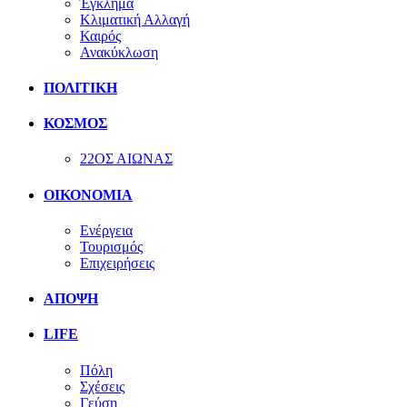
Έγκλημα
Κλιματική Αλλαγή
Καιρός
Ανακύκλωση
ΠΟΛΙΤΙΚΗ
ΚΟΣΜΟΣ
22ΟΣ ΑΙΩΝΑΣ
ΟΙΚΟΝΟΜΙΑ
Ενέργεια
Τουρισμός
Επιχειρήσεις
ΑΠΟΨΗ
LIFE
Πόλη
Σχέσεις
Γεύση