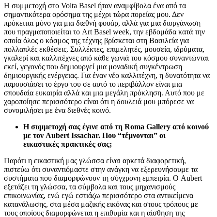
Η συμμετοχή στο Volta Basel ήταν αναμφίβολα ένα από τα
σημαντικότερα ορόσημα της μέχρι τώρα πορείας μου. Δεν
πρόκειται μόνο για μια διεθνή φουάρ, αλλά για μια διοργάνωση
που πραγματοποιείται το Art Basel week, την εβδομάδα κατά την
οποία όλος ο κόσμος της τέχνης βρίσκεται στη Βασιλεία για
πολλαπλές εκθέσεις. Συλλέκτες, επιμελητές, μουσεία, ιδρύματα,
γκαλερί και καλλιτέχνες από κάθε γωνιά του κόσμου συναντώνται
εκεί, γεγονός που δημιουργεί μια μοναδική συγκέντρωση
δημιουργικής ενέργειας. Για έναν νέο καλλιτέχνη, η δυνατότητα να
παρουσιάσει το έργο του σε αυτό το περιβάλλον είναι μια
σπουδαία ευκαιρία αλλά και μια μεγάλη πρόκληση. Αυτό που με
χαροποίησε περισσότερο είναι ότι η δουλειά μου μπόρεσε να
συνομιλήσει με ένα διεθνές κοινό.
Η συμμετοχή σας έγινε από τη Roma Gallery από κοινού
με τον Aubert Issachar. Που “τέμνονται” οι
εικαστικές πρακτικές σας;
Παρότι η εικαστική μας γλώσσα είναι αρκετά διαφορετική,
πιστεύω ότι συναντιόμαστε στην ανάγκη να εξερευνήσουμε τα
συστήματα που διαμορφώνουν τη σύγχρονη εμπειρία. Ο Aubert
εξετάζει τη γλώσσα, τα σύμβολα και τους μηχανισμούς
επικοινωνίας, ενώ εγώ εστιάζω περισσότερο στα αντικείμενα
κατανάλωσης, στα μέσα μαζικής εικόνας και στους τρόπους με
τους οποίους διαμορφώνεται η επιθυμία και η αίσθηση της