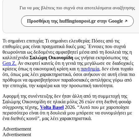
Για να μας βλέπεις πιο συχνά στα αποτελέσματα αναζήτησης
Προσθήκη της huffingtonpost.gr στην Google
Τι σημαίνει επιτυχία; Τι σημαίνει ελευθερία; Πόσες από τις
επιθυμίες μας είναι πραγματικά δικές μας; ΄Εννοιες που συχνά
θεωρούνται ως δεδομένες αμφισβητεί μέσα από τη δουλειά της η
καλλιτέχνιδα
Σαλώμη Οικονομίδη
ως γνήσια εκπρόσωπος της
Gen Z.
Αν σκεφτεί κανείς ότι η γενιά της μεγάλωσε σε διαδοχικές
κρίσεις όπως η οικονομική κρίση και η
πανδημία
, δεν είναι τυχαίο
ότι, όπως μας λέει χαρακτηριστικά, όσοι ανήκουν σε αυτή είναι πιο
πρόθυμοι να αμφισβητήσουν παραδοσιακές αντιλήψεις γύρω από
την επιτυχία, την καριέρα και την προσωπική ταυτότητα.
Αφορμή της συνέντευξης δεν ήταν άλλη από τη συμμετοχή της
Σαλώμης Οικονομίδη σε ηλικία μόλις 26 ετών στη διεθνή φουάρ
σύγχρονης τέχνης,
Volta Basel
2026. “Αυτό που με χαροποίησε
περισσότερο είναι ότι η δουλειά μου μπόρεσε να συνομιλήσει με
ένα διεθνές κοινό”, μας λέει χαρακτηριστικά.
Advertisement
Advertisement